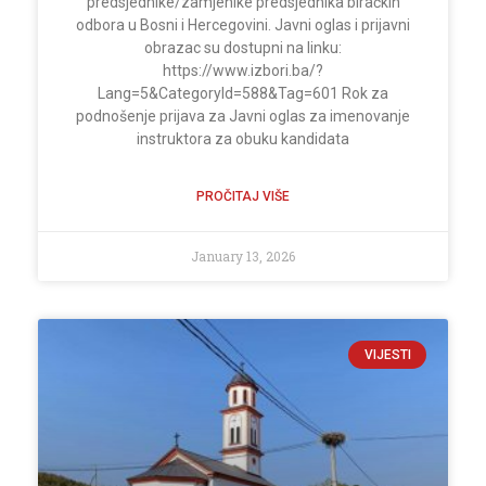
predsjednike/zamjenike predsjednika biračkih
odbora u Bosni i Hercegovini. Javni oglas i prijavni
obrazac su dostupni na linku:
https://www.izbori.ba/?
Lang=5&CategoryId=588&Tag=601 Rok za
podnošenje prijava za Javni oglas za imenovanje
instruktora za obuku kandidata
PROČITAJ VIŠE
January 13, 2026
VIJESTI