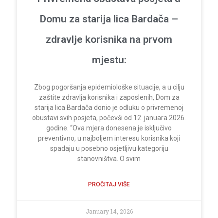
Domu za starija lica Bardača –
zdravlje korisnika na prvom
mjestu:
Zbog pogoršanja epidemiološke situacije, a u cilju
zaštite zdravlja korisnika i zaposlenih, Dom za
starija lica Bardača donio je odluku o privremenoj
obustavi svih posjeta, počevši od 12. januara 2026.
godine. “Ova mjera donesena je isključivo
preventivno, u najboljem interesu korisnika koji
spadaju u posebno osjetljivu kategoriju
stanovništva. O svim
PROČITAJ VIŠE
January 14, 2026