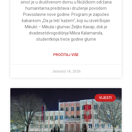
sinoć je u društvenom domu u Nožičkom održana
humanitarna predstava i druženje povodom
Pravoslavne nove godine. Program je započeo
kabareom „Da ja teb’ kažem“, koji su izveli Bojan
Mikulić – Mikula i glumac Željko Kasap, dok je
dvadesetdvogodišnja Milica Kalamanda,
studentkinja treće godine glume
PROČITAJ VIŠE
January 14, 2026
VIJESTI