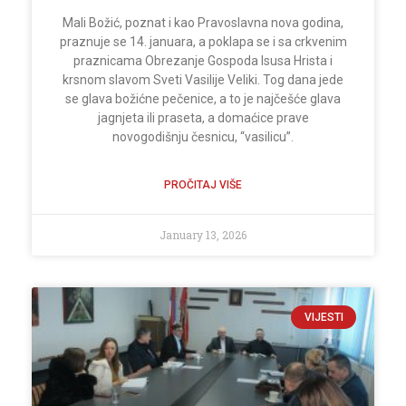
Mali Božić, poznat i kao Pravoslavna nova godina,
praznuje se 14. januara, a poklapa se i sa crkvenim
praznicama Obrezanje Gospoda Isusa Hrista i
krsnom slavom Sveti Vasilije Veliki. Tog dana jede
se glava božićne pečenice, a to je najčešće glava
jagnjeta ili praseta, a domaćice prave
novogodišnju česnicu, “vasilicu”.
PROČITAJ VIŠE
January 13, 2026
VIJESTI