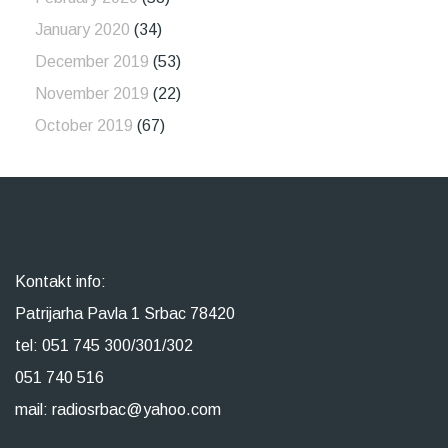
January 2020
(34)
December 2019
(53)
November 2019
(22)
October 2019
(67)
Kontakt info:
Patrijarha Pavla 1 Srbac 78420
tel: 051 745 300/301/302
051 740 516
mail: radiosrbac@yahoo.com