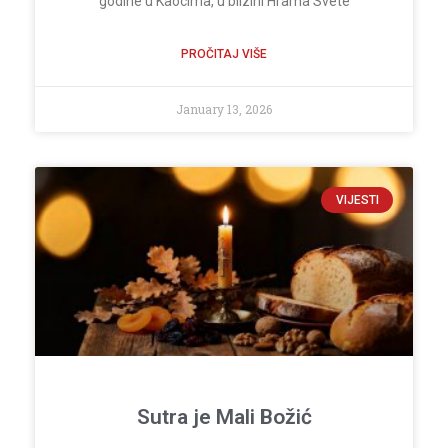
godine u Kaocima, u blizini Hrama Svete
PROČITAJ VIŠE
January 13, 2026
VIJESTI
Sutra je Mali Božić