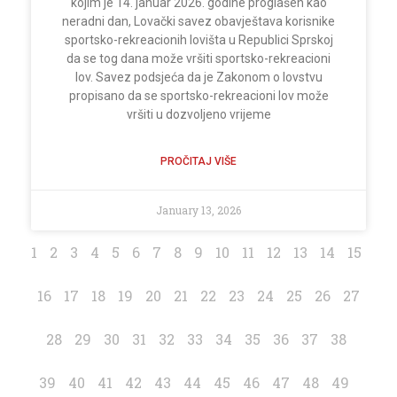
kojim je 14. januar 2026. godine proglašen kao
neradni dan, Lovački savez obavještava korisnike
sportsko-rekreacionih lovišta u Republici Sprskoj
da se tog dana može vršiti sportsko-rekreacioni
lov. Savez podsjeća da je Zakonom o lovstvu
propisano da se sportsko-rekreacioni lov može
vršiti u dozvoljeno vrijeme
PROČITAJ VIŠE
January 13, 2026
1
2
3
4
5
6
7
8
9
10
11
12
13
14
15
16
17
18
19
20
21
22
23
24
25
26
27
28
29
30
31
32
33
34
35
36
37
38
39
40
41
42
43
44
45
46
47
48
49