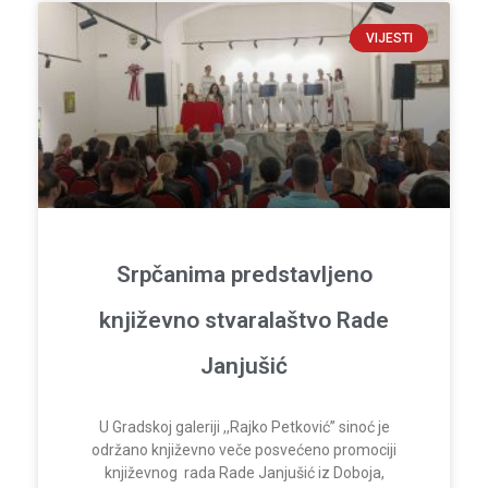
VIJESTI
Srpčanima predstavljeno
književno stvaralaštvo Rade
Janjušić
U Gradskoj galeriji ,,Rajko Petković” sinoć je
održano književno veče posvećeno promociji
književnog rada Rade Janjušić iz Doboja,