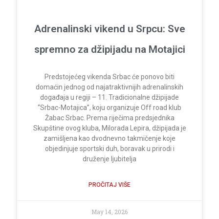
Adrenalinski vikend u Srpcu: Sve
spremno za džipijadu na Motajici
Predstojećeg vikenda Srbac će ponovo biti
domaćin jednog od najatraktivnijih adrenalinskih
događaja u regiji – 11. Tradicionalne džipijade
“Srbac-Motajica”, koju organizuje Off road klub
Žabac Srbac. Prema riječima predsjednika
Skupštine ovog kluba, Milorada Lepira, džipijada je
zamišljena kao dvodnevno takmičenje koje
objedinjuje sportski duh, boravak u prirodi i
druženje ljubitelja
PROČITAJ VIŠE
May 14, 2026