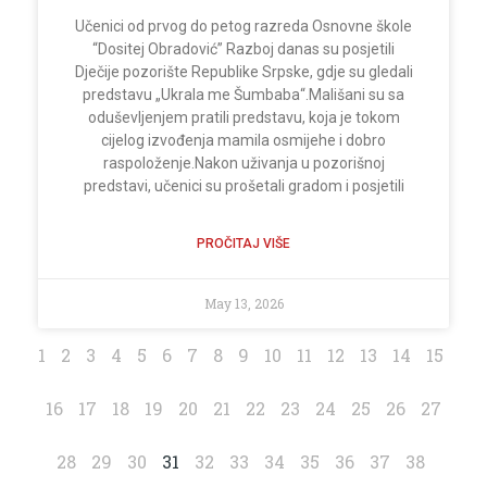
Učenici od prvog do petog razreda Osnovne škole
“Dositej Obradović” Razboj danas su posjetili
Dječije pozorište Republike Srpske, gdje su gledali
predstavu „Ukrala me Šumbaba“.Mališani su sa
oduševljenjem pratili predstavu, koja je tokom
cijelog izvođenja mamila osmijehe i dobro
raspoloženje.Nakon uživanja u pozorišnoj
predstavi, učenici su prošetali gradom i posjetili
PROČITAJ VIŠE
May 13, 2026
1
2
3
4
5
6
7
8
9
10
11
12
13
14
15
16
17
18
19
20
21
22
23
24
25
26
27
28
29
30
31
32
33
34
35
36
37
38