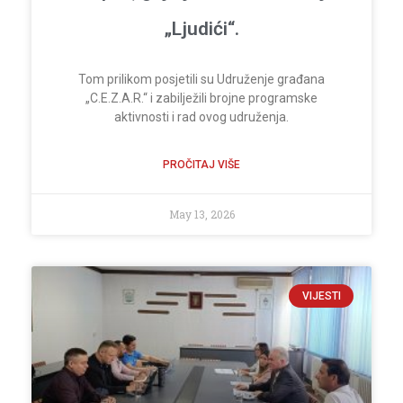
„Ljudići“.
Tom prilikom posjetili su Udruženje građana
„C.E.Z.A.R.“ i zabilježili brojne programske
aktivnosti i rad ovog udruženja.
PROČITAJ VIŠE
May 13, 2026
VIJESTI