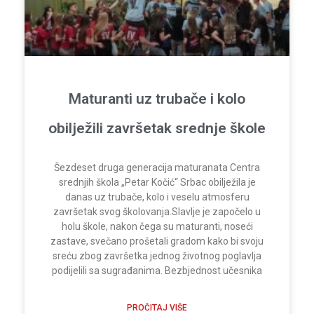
Maturanti uz trubače i kolo
obilježili završetak srednje škole
Šezdeset druga generacija maturanata Centra
srednjih škola „Petar Kočić“ Srbac obilježila je
danas uz trubače, kolo i veselu atmosferu
završetak svog školovanja.Slavlje je započelo u
holu škole, nakon čega su maturanti, noseći
zastave, svečano prošetali gradom kako bi svoju
sreću zbog završetka jednog životnog poglavlja
podijelili sa sugrađanima. Bezbjednost učesnika
PROČITAJ VIŠE