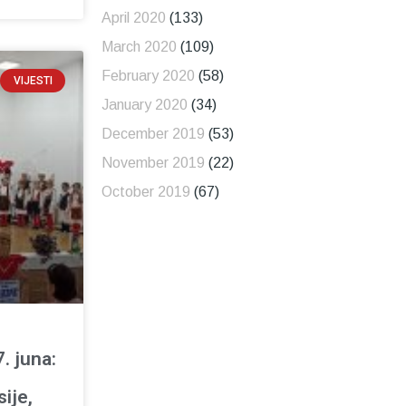
April 2020
(133)
March 2020
(109)
February 2020
(58)
VIJESTI
January 2020
(34)
December 2019
(53)
November 2019
(22)
October 2019
(67)
. juna:
sije,