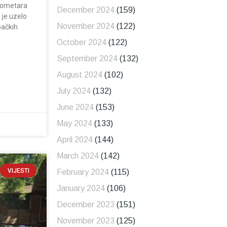
ilometara
December 2024
(159)
 je uzelo
November 2024
(122)
bačkih
October 2024
(122)
September 2024
(132)
August 2024
(102)
July 2024
(132)
June 2024
(153)
May 2024
(133)
April 2024
(144)
March 2024
(142)
VIJESTI
February 2024
(115)
January 2024
(106)
December 2023
(151)
November 2023
(125)