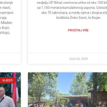
 druženje
nedjelju GP Bihać cestovna utrka od oko 100 k
 vlasti,
sa 1.100 metara kumulativnog uspona. Učešće
i razmjeni
oko 70 takmičara, a među njima i dvojica sr
raja.
biciklista Živko Savić, te Bojan
c Mlađan
 Bojić,
PROČITAJ VIŠE
 Kojić,
June 22, 2026
VIJESTI