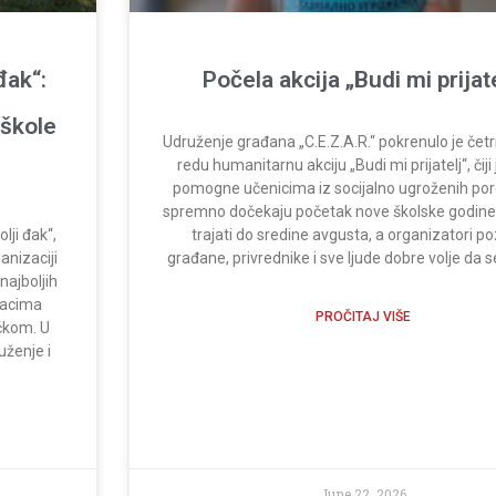
đak“:
Počela akcija „Budi mi prijate
 škole
Udruženje građana „C.E.Z.A.R.“ pokrenulo je čet
redu humanitarnu akciju „Budi mi prijatelj“, čiji j
pomogne učenicima iz socijalno ugroženih por
spremno dočekaju početak nove školske godine.
lji đak“,
trajati do sredine avgusta, a organizatori po
anizaciji
građane, privrednike i sve ljude dobre volje da se
najboljih
đacima
PROČITAJ VIŠE
čkom. U
uženje i
June 22, 2026