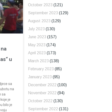
October 2023
(121)
September 2023
(129)
August 2023
(129)
July 2023
(130)
June 2023
(157)
May 2023
(174)
 na
April 2023
(173)
vas“ u
March 2023
(138)
February 2023
(85)
January 2023
(95)
djece sa
December 2022
(100)
subotu na
November 2022
(94)
e sa
koje je
October 2022
(130)
 bilo je
September 2022
(131)
zvoju