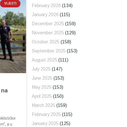
VIJESTI
February 2026
(134)
January 2026
(115)
December 2025
(159)
November 2025
(129)
October 2025
(158)
September 2025
(153)
August 2025
(111)
July 2025
(147)
June 2025
(153)
May 2025
(153)
i na
April 2025
(150)
March 2025
(159)
February 2025
(115)
klističke
January 2025
(125)
um”, a u