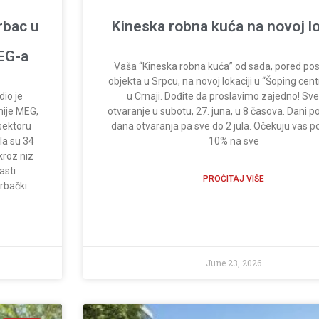
rbac u
Kineska robna kuća na novoj lo
EG-a
Vaša “Kineska robna kuća” od sada, pored po
objekta u Srpcu, na novoj lokaciji u “Šoping cen
io je
u Crnaji. Dođite da proslavimo zajedno! Sv
ije MEG,
otvaranje u subotu, 27. juna, u 8 časova. Dani 
sektoru
dana otvaranja pa sve do 2 jula. Očekuju vas p
la su 34
10% na sve
 kroz niz
asti
PROČITAJ VIŠE
rbački
June 23, 2026