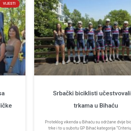
VIJESTI
sa
Srbački biciklisti učestvoval
ličke
trkama u Bihaću
Proteklog vikenda u Bihaću su održane dvije bici
trke i to u subotu GP Bihać kategorija “Criteri