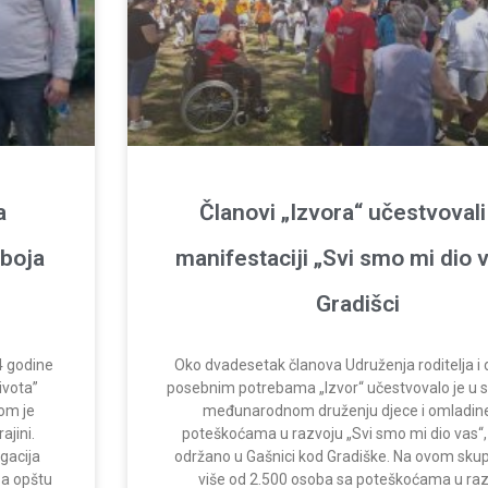
a
Članovi „Izvora“ učestvovali
oboja
manifestaciji „Svi smo mi dio 
Gradišci
4 godine
Oko dvadesetak članova Udruženja roditelja i 
ivota”
posebnim potrebama „Izvor“ učestvovalo je u 
jom je
međunarodnom druženju djece i omladin
ajini.
poteškoćama u razvoju „Svi smo mi dio vas“, 
gacija
održano u Gašnici kod Gradiške. Na ovom skupu
 za opštu
više od 2.500 osoba sa poteškoćama u ra