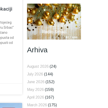
kaciji
stojećeg
tru Srbac”
ečano
popusta od
opusti od
Arhiva
August 2026
(24)
July 2026
(144)
June 2026
(152)
May 2026
(159)
April 2026
(167)
March 2026
(175)