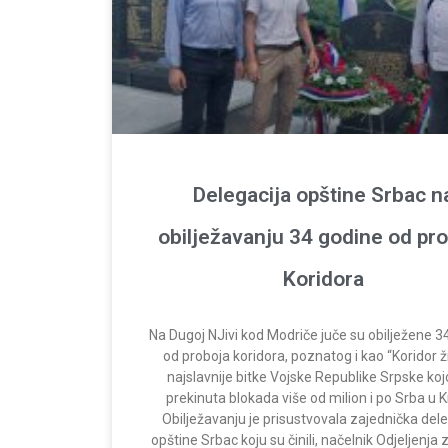
Delegacija opštine Srbac n
obilježavanju 34 godine od pr
Koridora
Na Dugoj NJivi kod Modriče juče su obilježene 3
od proboja koridora, poznatog i kao “Koridor ž
najslavnije bitke Vojske Republike Srpske ko
prekinuta blokada više od milion i po Srba u Kr
Obilježavanju je prisustvovala zajednička dele
opštine Srbac koju su činili, načelnik Odjeljenja