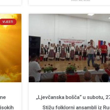
VIJESTI
lne
„Ljevčanska bošča“ u subotu, 27
isokih
Stižu folklorni ansambli iz Ru