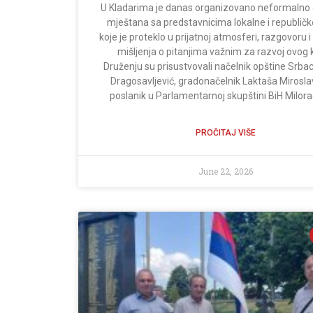
U Kladarima je danas organizovano neformalno
mještana sa predstavnicima lokalne i republičke
koje je proteklo u prijatnoj atmosferi, razgovoru 
mišljenja o pitanjima važnim za razvoj ovog k
Druženju su prisustvovali načelnik opštine Srba
Dragosavljević, gradonačelnik Laktaša Miroslav
poslanik u Parlamentarnoj skupštini BiH Milorad
PROČITAJ VIŠE
June 22, 2026