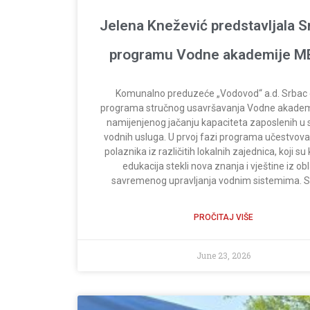
Jelena Knežević predstavljala S
programu Vodne akademije M
Komunalno preduzeće „Vodovod“ a.d. Srbac d
programa stručnog usavršavanja Vodne akadem
namijenjenog jačanju kapaciteta zaposlenih u 
vodnih usluga. U prvoj fazi programa učestvova
polaznika iz različitih lokalnih zajednica, koji su
edukacija stekli nova znanja i vještine iz obl
savremenog upravljanja vodnim sistemima. S
PROČITAJ VIŠE
June 23, 2026