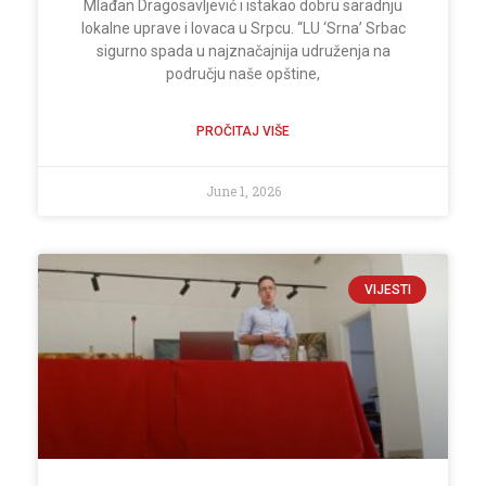
Mlađan Dragosavljević i istakao dobru saradnju
lokalne uprave i lovaca u Srpcu. “LU ‘Srna’ Srbac
sigurno spada u najznačajnija udruženja na
području naše opštine,
PROČITAJ VIŠE
June 1, 2026
VIJESTI