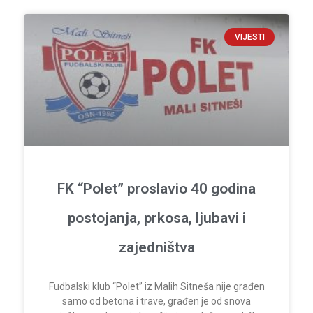
VIJESTI
FK “Polet” proslavio 40 godina
postojanja, prkosa, ljubavi i
zajedništva
Fudbalski klub “Polet” iz Malih Sitneša nije građen
samo od betona i trave, građen je od snova