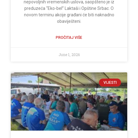
nepovoljnih vremenskih uslova, saopšteno je iz
preduzeća “Eko-bel” Laktaši i Opštine Srbac. O
novom terminu akcije građani će biti naknadno
obaviješteni.
PROČITAJ VIŠE
June 1, 2026
VIJESTI