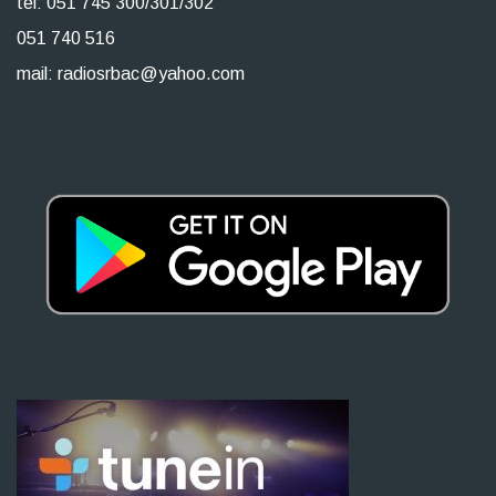
tel: 051 745 300/301/302
051 740 516
mail: radiosrbac@yahoo.com