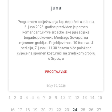
juna
Programom obilježavanja koji će početi u subotu,
6. juna 2026. godine predviđen je pomen
komandantu Prve srbačke lake pješadijske
brigade, pukovniku Miodragu Suvajcu, na
mjesnom groblju u Prijebljezima u 10 časova. U
nedjelju, 7. juna u 11.30 časova biće položeno
cvijeće na spomen kosturnici na gradskom groblju
u Srpcu, a
PROČITAJ VIŠE
May 30, 2026
1
2
3
4
5
6
7
8
9
10
11
12
13
14
15
16
17
18
19
20
21
22
23
24
25
26
27