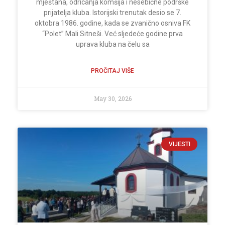
mještana, odricanja komšija i nesebične podrške
prijatelja kluba. Istorijski trenutak desio se 7.
oktobra 1986. godine, kada se zvanično osniva FK
“Polet” Mali Sitneši. Već sljedeće godine prva
uprava kluba na čelu sa
PROČITAJ VIŠE
May 30, 2026
VIJESTI