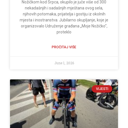
Nožičkom kod Srpca, okupilo je juče više od 300
nekadašnjih i sadašnjih mještana ovog sela,
njihovih potomaka, prijatelja i gostiju iz okolnih
mjesta i inostranstva. Jubilarno okupljanje, koje je
organizovalo Udruženje građana „Moje Nožičko“,
proteklo
PROČITAJ VIŠE
June 1, 2026
VIJESTI