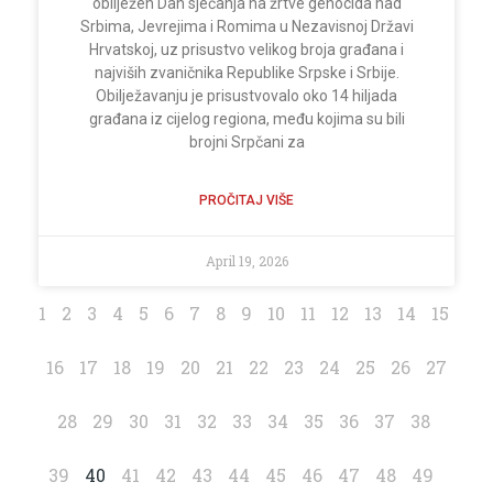
obilježen Dan sjećanja na žrtve genocida nad
Srbima, Jevrejima i Romima u Nezavisnoj Državi
Hrvatskoj, uz prisustvo velikog broja građana i
najviših zvaničnika Republike Srpske i Srbije.
Obilježavanju je prisustvovalo oko 14 hiljada
građana iz cijelog regiona, među kojima su bili
brojni Srpčani za
PROČITAJ VIŠE
April 19, 2026
1
2
3
4
5
6
7
8
9
10
11
12
13
14
15
16
17
18
19
20
21
22
23
24
25
26
27
28
29
30
31
32
33
34
35
36
37
38
39
40
41
42
43
44
45
46
47
48
49