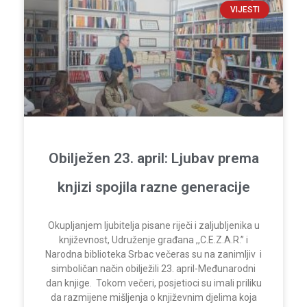
VIJESTI
Obilježen 23. april: Ljubav prema
knjizi spojila razne generacije
Okupljanjem ljubitelja pisane riječi i zaljubljenika u
književnost, Udruženje građana ,,C.E.Z.A.R.” i
Narodna biblioteka Srbac večeras su na zanimljiv i
simboličan način obilježili 23. april-Međunarodni
dan knjige. Tokom večeri, posjetioci su imali priliku
da razmijene mišljenja o književnim djelima koja