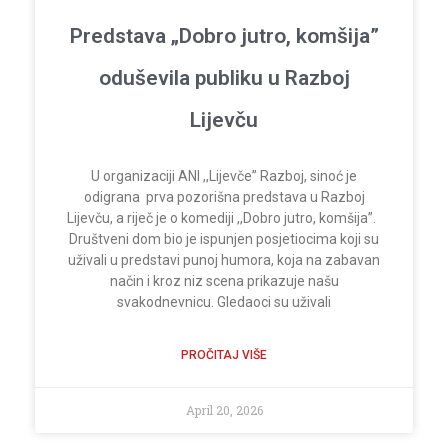
Predstava „Dobro jutro, komšija”
oduševila publiku u Razboj
Lijevču
U organizaciji ANI ,,Lijevče” Razboj, sinoć je
odigrana prva pozorišna predstava u Razboj
Lijevču, a riječ je o komediji ,,Dobro jutro, komšija”.
Društveni dom bio je ispunjen posjetiocima koji su
uživali u predstavi punoj humora, koja na zabavan
način i kroz niz scena prikazuje našu
svakodnevnicu. Gledaoci su uživali
PROČITAJ VIŠE
April 20, 2026