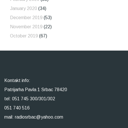
January 2020
(34)
December 2019
(53)
November 2019
(22)
October 2019
(67)
Kontakt info:
Patrijarha Pavla 1 Srbac 78420
tel: 051 745 300/301/302
051 740 516
mail: radiosrbac@yahoo.com