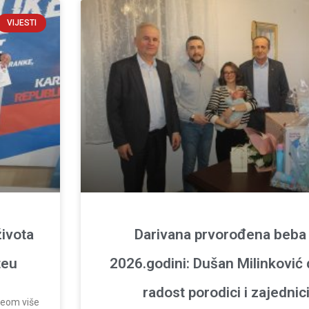
VIJESTI
života
Darivana prvorođena beba
teu
2026.godini: Dušan Milinković
radost porodici i zajednic
ateom više