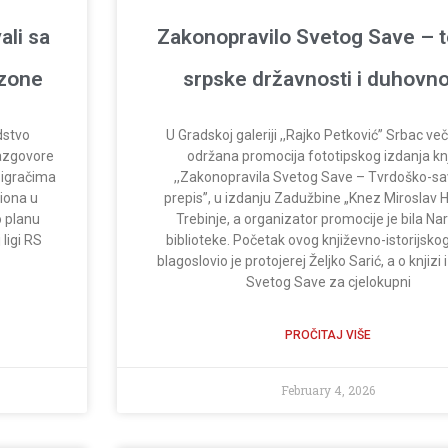
ali sa
Zakonopravilo Svetog Save – 
ezone
srpske državnosti i duhovno
dstvo
U Gradskoj galeriji ,,Rajko Petković” Srbac ve
razgovore
održana promocija fototipskog izdanja kn
 igračima
,,Zakonopravila Svetog Save – Tvrdoško-sa
iona u
prepis”, u izdanju Zadužbine „Knez Miroslav 
o planu
Trebinje, a organizator promocije je bila N
ligi RS
biblioteke. Početak ovog književno-istorijsko
blagoslovio je protojerej Željko Sarić, a o knjizi
Svetog Save za cjelokupni
PROČITAJ VIŠE
February 4, 2026