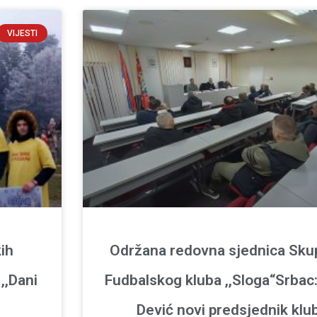
VIJESTI
ih
Održana redovna sjednica Sku
,,Dani
Fudbalskog kluba ,,Sloga“Srbac
Dević novi predsjednik klu