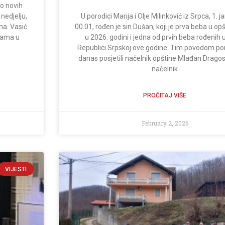
do novih
nedjelju,
U porodici Marija i Olje Milinković iz Srpca, 1. 
na. Vasić
00.01, rođen je sin Dušan, koji je prva beba u op
rbama u
u 2026. godini i jedna od prvih beba rođenih u 
Republici Srpskoj ove godine. Tim povodom po
danas posjetili načelnik opštine Mlađan Dragosa
načelnik
PROČITAJ VIŠE
February 2, 2026
VIJESTI