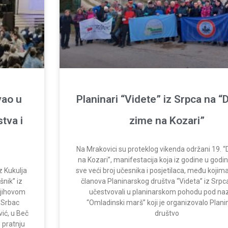
vao u
Planinari “Videte” iz Srpca na 
stva i
zime na Kozari”
Na Mrakovici su proteklog vikenda održani 19. 
na Kozari”, manifestacija koja iz godine u godi
z Kukulja
sve veći broj učesnika i posjetilaca, među kojima
šnik” iz
članova Planinarskog društva “Videta” iz Srpca
 njihovom
učestvovali u planinarskom pohodu pod na
 Srbac
“Omladinski marš” koji je organizovalo Plan
vić, u Beč
društvo
 pratnju