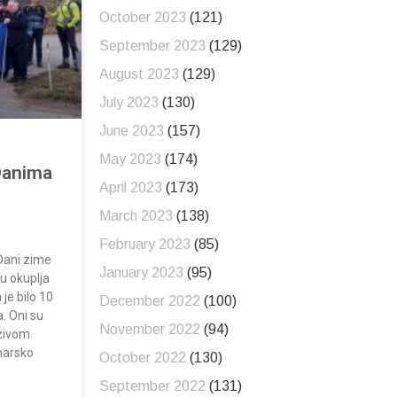
October 2023
(121)
September 2023
(129)
August 2023
(129)
July 2023
(130)
June 2023
(157)
May 2023
(174)
“Danima
April 2023
(173)
March 2023
(138)
February 2023
(85)
“Dani zime
January 2023
(95)
nu okuplja
 je bilo 10
December 2022
(100)
. Oni su
November 2022
(94)
zivom
inarsko
October 2022
(130)
September 2022
(131)