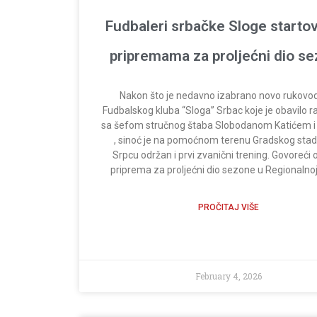
Fudbaleri srbačke Sloge startov
pripremama za proljećni dio s
Nakon što je nedavno izabrano novo rukovo
Fudbalskog kluba “Sloga” Srbac koje je obavilo 
sa šefom stručnog štaba Slobodanom Katićem i
, sinoć je na pomoćnom terenu Gradskog stad
Srpcu održan i prvi zvanični trening. Govoreći 
priprema za proljećni dio sezone u Regionalnoj 
PROČITAJ VIŠE
February 4, 2026