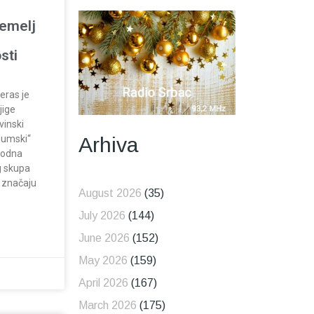
temelj
sti
čeras je
jige
vinski
Arhiva
Humski“
arodna
g skupa
 i značaju
August 2026
(35)
July 2026
(144)
June 2026
(152)
May 2026
(159)
April 2026
(167)
March 2026
(175)