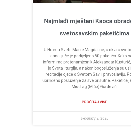
Najmlađi mještani Kaoca obrad
svetosavskim paketićima
U Hramu Svete Marije Magdaline, u okviru svet
dana, juče je podijeljeno 50 paketića. Kako n
informirao protonamjesnik Aleksandar Kusturić,
je Sveta liturgija, a nakon bogosluženja su usli
recitacije djece o Svetom Savi i pravoslavlju. 
upriličeno posluženje za sve prisutne. Paketiće j
Miodrag (Mićo) Đurđević.
PROČITAJ VIŠE
February 2, 2026