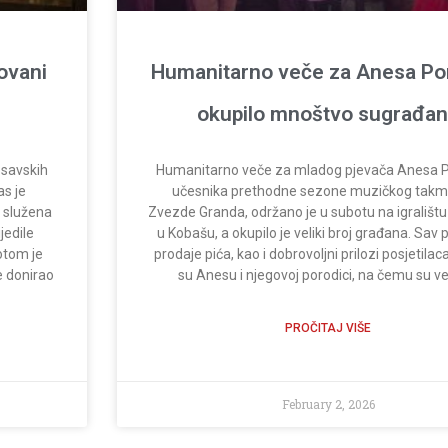
ovani
Humanitarno veče za Anesa Po
okupilo mnoštvo sugrađa
osavskih
Humanitarno veče za mladog pjevača Anesa P
as je
učesnika prethodne sezone muzičkog takm
 služena
Zvezde Granda, održano je u subotu na igralištu
jedile
u Kobašu, a okupilo je veliki broj građana. Sav 
Potom je
prodaje pića, kao i dobrovoljni prilozi posjetilac
e donirao
su Anesu i njegovoj porodici, na čemu su 
PROČITAJ VIŠE
February 2, 2026