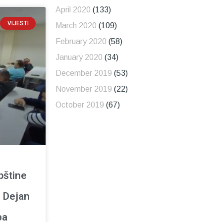
April 2020
(133)
VIJESTI
March 2020
(109)
February 2020
(58)
January 2020
(34)
December 2019
(53)
November 2019
(22)
October 2019
(67)
pštine
: Dejan
ba