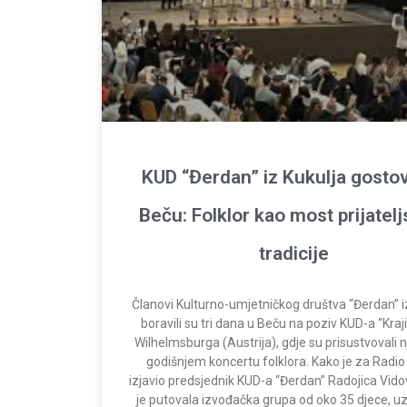
KUD “Đerdan” iz Kukulja gosto
Beču: Folklor kao most prijatelj
tradicije
Članovi Kulturno-umjetničkog društva “Đerdan” i
boravili su tri dana u Beču na poziv KUD-a “Kraji
Wilhelmsburga (Austrija), gdje su prisustvovali
godišnjem koncertu folklora. Kako je za Radio
izjavio predsjednik KUD-a “Đerdan” Radojica Vido
je putovala izvođačka grupa od oko 35 djece, uz