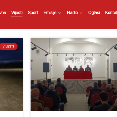
vna
Vijesti
Sport
Emisije
Radio
Oglasi
Konta
VIJESTI