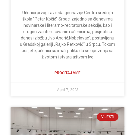
Učenici prvog razreda gimnazije Centra srednjih
škola ”Petar Kočić” Srbac, zajedno sa članovima
novinarske i literarno-recitatorske sekcije, kao i
drugim zainteresovanim učenicima, posjetili su
danas izložbu „Ivo Andrić.Nobelovac“, postavljenu
u Gradskoj galeriji „Rajko Petković“ u Srpcu. Tokom
posjete, učenici su imali priliku da se upoznaju sa
životom i stvaralaštvom Ive
PROČITAJ VIŠE
April 7, 2026
VIJESTI