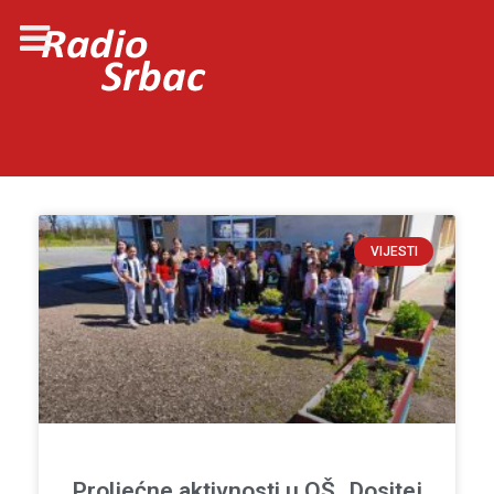
VIJESTI
Proljećne aktivnosti u OŠ „Dositej