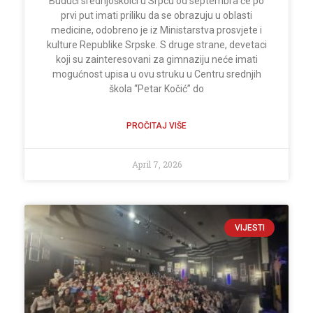
Budući srednjoškolci u Srpcu od septembra će po
prvi put imati priliku da se obrazuju u oblasti
medicine, odobreno je iz Ministarstva prosvjete i
kulture Republike Srpske. S druge strane, devetaci
koji su zainteresovani za gimnaziju neće imati
mogućnost upisa u ovu struku u Centru srednjih
škola “Petar Kočić” do
PROČITAJ VIŠE
April 7, 2026
VIJESTI