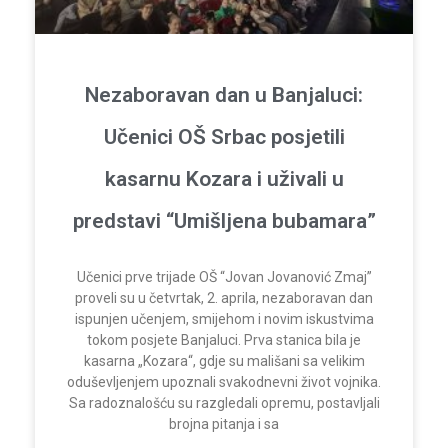
Nezaboravan dan u Banjaluci:
Učenici OŠ Srbac posjetili
kasarnu Kozara i uživali u
predstavi “Umišljena bubamara”
Učenici prve trijade OŠ “Jovan Jovanović Zmaj”
proveli su u četvrtak, 2. aprila, nezaboravan dan
ispunjen učenjem, smijehom i novim iskustvima
tokom posjete Banjaluci. Prva stanica bila je
kasarna „Kozara“, gdje su mališani sa velikim
oduševljenjem upoznali svakodnevni život vojnika.
Sa radoznalošću su razgledali opremu, postavljali
brojna pitanja i sa