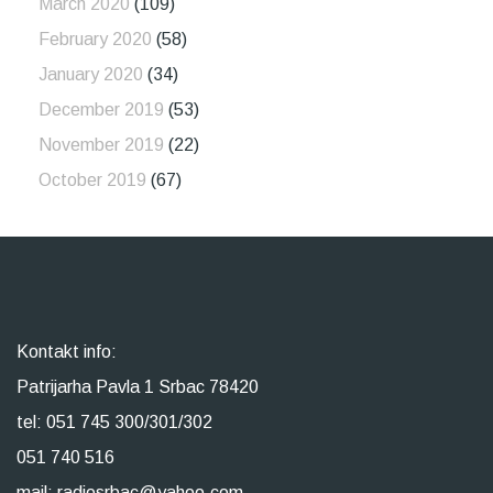
March 2020
(109)
February 2020
(58)
January 2020
(34)
December 2019
(53)
November 2019
(22)
October 2019
(67)
Kontakt info:
Patrijarha Pavla 1 Srbac 78420
tel: 051 745 300/301/302
051 740 516
mail: radiosrbac@yahoo.com