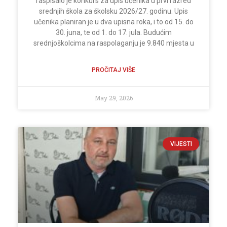
raspisalo je konkurs za upis učenika u prvi razred
srednjih škola za školsku 2026/27. godinu. Upis
učenika planiran je u dva upisna roka, i to od 15. do
30. juna, te od 1. do 17. jula. Budućim
srednjoškolcima na raspolaganju je 9.840 mjesta u
PROČITAJ VIŠE
May 29, 2026
VIJESTI