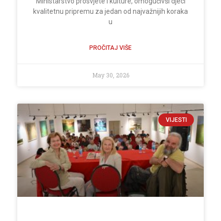
Ministarstvo prosvjete i kulture, omogućivši djeci
kvalitetnu pripremu za jedan od najvažnijih koraka
u
PROČITAJ VIŠE
May 30, 2026
VIJESTI