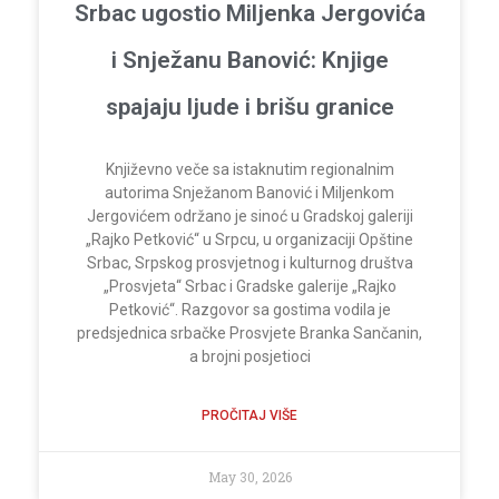
Srbac ugostio Miljenka Jergovića
i Snježanu Banović: Knjige
spajaju ljude i brišu granice
Književno veče sa istaknutim regionalnim
autorima Snježanom Banović i Miljenkom
Jergovićem održano je sinoć u Gradskoj galeriji
„Rajko Petković“ u Srpcu, u organizaciji Opštine
Srbac, Srpskog prosvjetnog i kulturnog društva
„Prosvjeta“ Srbac i Gradske galerije „Rajko
Petković“. Razgovor sa gostima vodila je
predsjednica srbačke Prosvjete Branka Sančanin,
a brojni posjetioci
PROČITAJ VIŠE
May 30, 2026