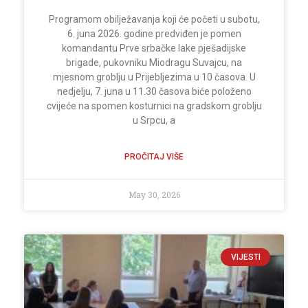
Programom obilježavanja koji će početi u subotu,
6. juna 2026. godine predviđen je pomen
komandantu Prve srbačke lake pješadijske
brigade, pukovniku Miodragu Suvajcu, na
mjesnom groblju u Prijebljezima u 10 časova. U
nedjelju, 7. juna u 11.30 časova biće položeno
cvijeće na spomen kosturnici na gradskom groblju
u Srpcu, a
PROČITAJ VIŠE
May 30, 2026
VIJESTI