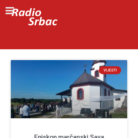
VIJESTI
Episkop marčanski Sava