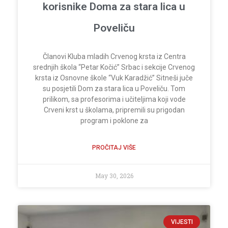
korisnike Doma za stara lica u
Poveliču
Članovi Kluba mladih Crvenog krsta iz Centra
srednjih škola “Petar Kočić” Srbac i sekcije Crvenog
krsta iz Osnovne škole “Vuk Karadžić” Sitneši juče
su posjetili Dom za stara lica u Poveliču. Tom
prilikom, sa profesorima i učiteljima koji vode
Crveni krst u školama, pripremili su prigodan
program i poklone za
PROČITAJ VIŠE
May 30, 2026
VIJESTI