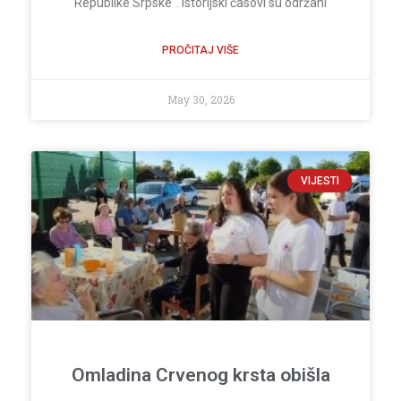
Republike Srpske“. Istorijski časovi su održani
PROČITAJ VIŠE
May 30, 2026
VIJESTI
Omladina Crvenog krsta obišla