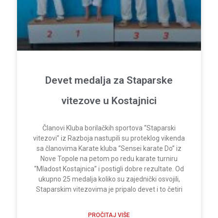
Devet medalja za Staparske
vitezove u Kostajnici
Članovi Kluba borilačkih sportova “Staparski
vitezovi” iz Razboja nastupili su proteklog vikenda
sa članovima Karate kluba “Sensei karate Do” iz
Nove Topole na petom po redu karate turniru
“Mladost Kostajnica” i postigli dobre rezultate. Od
ukupno 25 medalja koliko su zajednički osvojili,
Staparskim vitezovima je pripalo devet i to četiri
PROČITAJ VIŠE