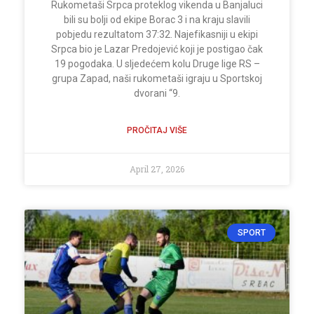
Rukometaši Srpca proteklog vikenda u Banjaluci
bili su bolji od ekipe Borac 3 i na kraju slavili
pobjedu rezultatom 37:32. Najefikasniji u ekipi
Srpca bio je Lazar Predojević koji je postigao čak
19 pogodaka. U sljedećem kolu Druge lige RS –
grupa Zapad, naši rukometaši igraju u Sportskoj
dvorani “9.
PROČITAJ VIŠE
April 27, 2026
SPORT