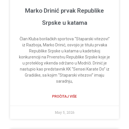
Marko Drinić prvak Republike
Srpske u katama
Član Kluba borilačkih sportova “Staparski vitezovi”
iz Razboja, Marko Drinić, osvojio je titulu prvaka
Republike Srpske u katama u kadetskoj
konkurenciji na Prvenstvu Republike Srpske koje je
u proteklog vikenda održano u Modriči. Drinić je
nastupio kao predstavnik KK “Sensei Karate Do” iz
Gradiške, sa kojim “Staparski vitezovi” imaju
saradnju,
PROČITAJ VIŠE
May 5, 2026