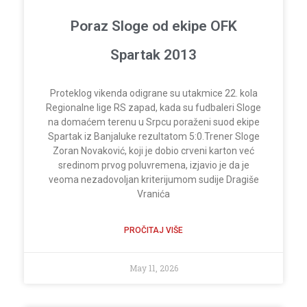
Poraz Sloge od ekipe OFK
Spartak 2013
Proteklog vikenda odigrane su utakmice 22. kola
Regionalne lige RS zapad, kada su fudbaleri Sloge
na domaćem terenu u Srpcu poraženi suod ekipe
Spartak iz Banjaluke rezultatom 5:0.Trener Sloge
Zoran Novaković, koji je dobio crveni karton već
sredinom prvog poluvremena, izjavio je da je
veoma nezadovoljan kriterijumom sudije Dragiše
Vranića
PROČITAJ VIŠE
May 11, 2026