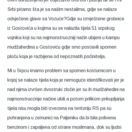
Srbi pitamo šta je sa našim nestalima, gdje se nalaze
odsječene glave sa Vozuće?Gdje su izmještene grobnice
iz Gostovića u kojima su se nalazila tijela 51 srpskog
vojnika koji su na najmonstruozniji način ubijeni u kampu
mudžahedina u Gostoviću gdje smo postavili spomen
ploču koja je razbijena od nepoznatih počinitelja.
Mi u Srpcu imamo problem sa spomen kosturnicom u
kojoj se nalaze tijela koja je nemoguće identifikovati jer je
nad njima izvršen dvostruki zločin jer su ih mudžahedini na
najmonstruoznije načine ubili a potom prilikom prikupljanja
tijela nisu mogla biti izvezena na teritoriju RS pa su
pohranjena u zemunici na Paljeniku da bi bila polivena
benzinom i zapaljena od strane muslimana, dok su ljudsi