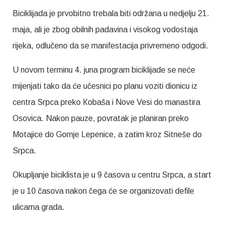
Biciklijada je prvobitno trebala biti održana u nedjelju 21.
maja, ali je zbog obilnih padavina i visokog vodostaja
rijeka, odlučeno da se manifestacija privremeno odgodi.
U novom terminu 4. juna program biciklijade se neće
mijenjati tako da će učesnici po planu voziti dionicu iz
centra Srpca preko Кobaša i Nove Vesi do manastira
Osovica. Nakon pauze, povratak je planiran preko
Motajice do Gornje Lepenice, a zatim kroz Sitneše do
Srpca.
Okupljanje biciklista je u 9 časova u centru Srpca, a start
je u 10 časova nakon čega će se organizovati defile
ulicama grada.