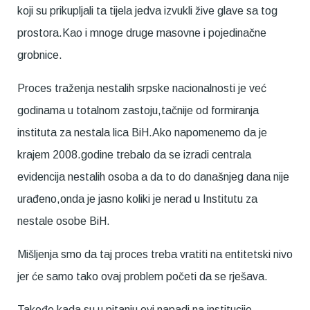
koji su prikupljali ta tijela jedva izvukli žive glave sa tog
prostora.Kao i mnoge druge masovne i pojedinačne
grobnice.
Proces traženja nestalih srpske nacionalnosti je već
godinama u totalnom zastoju,tačnije od formiranja
instituta za nestala lica BiH.Ako napomenemo da je
krajem 2008.godine trebalo da se izradi centrala
evidencija nestalih osoba a da to do današnjeg dana nije
urađeno,onda je jasno koliki je nerad u Institutu za
nestale osobe BiH.
Mišljenja smo da taj proces treba vratiti na entitetski nivo
jer će samo tako ovaj problem početi da se rješava.
Takođe kada su u pitanju ovi napadi na institucije