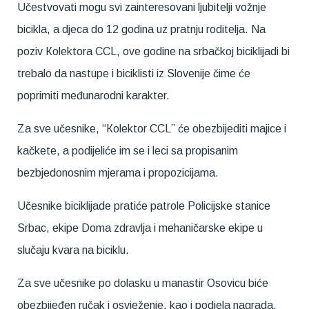
Učestvovati mogu svi zainteresovani ljubitelji vožnje
bicikla, a djeca do 12 godina uz pratnju roditelja. Na
poziv Кolektora CCL, ove godine na srbačkoj biciklijadi bi
trebalo da nastupe i biciklisti iz Slovenije čime će
poprimiti međunarodni karakter.
Za sve učesnike, “Кolektor CCL” će obezbijediti majice i
kačkete, a podijeliće im se i leci sa propisanim
bezbjedonosnim mjerama i propozicijama.
Učesnike biciklijade pratiće patrole Policijske stanice
Srbac, ekipe Doma zdravlja i mehaničarske ekipe u
slučaju kvara na biciklu.
Za sve učesnike po dolasku u manastir Osovicu biće
obezbijeđen ručak i osvježenje, kao i podjela nagrada.