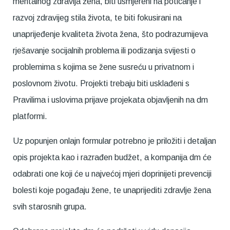
mentalnog zdravlja žena, biti usmjereni na poticanje i
razvoj zdravijeg stila života, te biti fokusirani na
unaprijeđenje kvaliteta života žena, što podrazumijeva
rješavanje socijalnih problema ili podizanja svijesti o
problemima s kojima se žene susreću u privatnom i
poslovnom životu. Projekti trebaju biti usklađeni s
Pravilima i uslovima prijave projekata objavljenih na dm
platformi.
Uz popunjen onlajn formular potrebno je priložiti i detaljan
opis projekta kao i razrađen budžet, a kompanija dm će
odabrati one koji će u najvećoj mjeri doprinijeti prevenciji
bolesti koje pogađaju žene, te unaprijediti zdravlje žena
svih starosnih grupa.