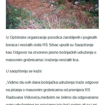
Iz Opštinske organizacije porodica zarobljenih i poginulih
boraca i nestalih civila RS Srbac uputili su Saopštenje
kao Odgovor na otvoreno pismo bošnjačkih udruženja o
masovnim grobnicama i traženju nestalih lica.
U saopštenju se kaže:
„Vidimo da ovih dana bošnjačka udruženja traže odgovor
na pitanja o masovnim grobnicama od premijera RS
Radovana Viškovića,međutim ne želimo da odgovaramo
ovim udruženjima jer osjećamo istu bol i patnju ali se i mi