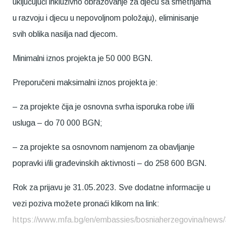
uključujući inkluzivno obrazovanje za djecu sa smetnjama
u razvoju i djecu u nepovoljnom položaju), eliminisanje
svih oblika nasilja nad djecom.
Minimalni iznos projekta je 50 000 BGN.
Preporučeni maksimalni iznos projekta je:
– za projekte čija je osnovna svrha isporuka robe i/ili
usluga – do 70 000 BGN;
– za projekte sa osnovnom namjenom za obavljanje
popravki i/ili građevinskih aktivnosti – do 258 600 BGN.
Rok za prijavu je 31.05.2023. Sve dodatne informacije u
vezi poziva možete pronaći klikom na link:
https://www.mfa.bg/en/embassies/bosniaherzegovina/news