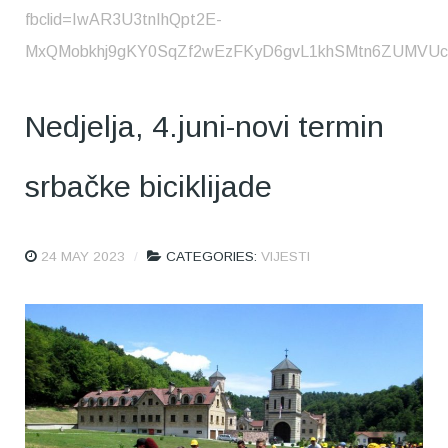
fbclid=IwAR3U3tnIhQpt2E-
MxQMobkhj9gKY0SqZf2wEzFKyD6gvL1khSMtn6ZUMVUc
Nedjelja, 4.juni-novi termin
srbačke biciklijade
24 MAY 2023
CATEGORIES:
VIJESTI