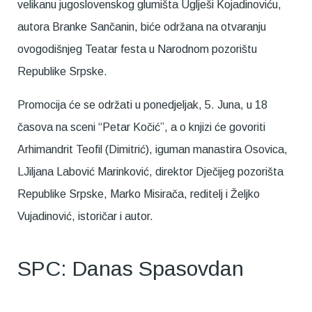
velikanu jugoslovenskog glumišta Uglješi Kojadinoviću,
autora Branke Sančanin, biće održana na otvaranju
ovogodišnjeg Teatar festa u Narodnom pozorištu
Republike Srpske.
Promocija će se održati u ponedjeljak, 5. Juna, u 18
časova na sceni “Petar Kočić”, a o knjizi će govoriti
Arhimandrit Teofil (Dimitrić), iguman manastira Osovica,
LJiljana Labović Marinković, direktor Dječijeg pozorišta
Republike Srpske, Marko Misirača, reditelj i Željko
Vujadinović, istoričar i autor.
SPC: Danas Spasovdan