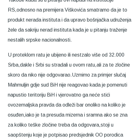
RS,odnosno na premijera Viškovića smatramo da je to
produkt nerada instituta i da upravo bošnjačka udruženja
žele da sakriju nerad instituta kada je u pitanju traženje
nestalih srpske nacionalnosti.
U proteklom ratu je ubijeno ili nestzalo više od 32.000
Srba,dakle i Srbi su stradali u ovom ratu,ali za te zločine
skoro da niko nije odgovarao.Uzmimo za primjer slučaj
Mahmuljin gdje sud BiH nije reagovao kada je pomenuti
napustio teritoriju BiH i vjerovatno ga neće stići
ovozemaljska pravda da odleži bar onoliko na koliko je
osuđen,iako je ta presuda mizerna i sramna ako se zna
za koliko teške zločine treba da odgovara,stoji u
saopštenju koje je potpisao predsjednik OO porodica