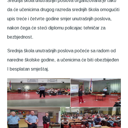
Srednja škola unutrašnjih poslova organizovana je tako
da će učenicima drugog razreda srednjih škola omogućiti
upis treće i četvrte godine smjer unutrašnjih poslova,
nakon čega će steći diplomu policajac tehničar za
bezbjednost.
Srednja škola unutrašnjih poslova počeće sa radom od
naredne školske godine, a učenicima će biti obezbijeđen
I besplatan smještaj.