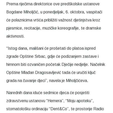
Prema riječima direktorice ove predškolske ustanove
Bogdane Miholjčić, u ponedjeljak, 6. oktobra, vaspitači
će polaznicima vrtića približiti važnost djetinjstva kroz
pjesmice, recitacije, muzičke koreografije, te dramske
aktivnosti.
“Istog dana, mališani će prošetati do platoa ispred
zgrade Opštine Srbac, gdje će podizanjem zastave i
himnom biti ozvaničen početak Dječije nedjelje. Načelnik
Opštine Mlađan Dragosavljević tada će uručiti ključ
grada na čuvanje djeci”, navela je Miholjčićeva.
Narednih dana iduće sedmice djeca će posjetiti
zdravstvenu ustanovu “Hemera”, “Moju apoteku”,
stomatološku ordinaciju “Dent&Co”, te prostorije Radio