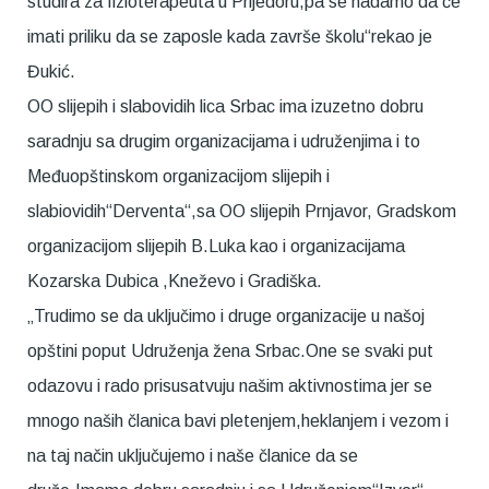
studira za fizioterapeuta u Prijedoru,pa se nadamo da će
imati priliku da se zaposle kada završe školu“rekao je
Đukić.
OO slijepih i slabovidih lica Srbac ima izuzetno dobru
saradnju sa drugim organizacijama i udruženjima i to
Međuopštinskom organizacijom slijepih i
slabiovidih“Derventa“,sa OO slijepih Prnjavor, Gradskom
organizacijom slijepih B.Luka kao i organizacijama
Kozarska Dubica ,Kneževo i Gradiška.
„Trudimo se da uključimo i druge organizacije u našoj
opštini poput Udruženja žena Srbac.One se svaki put
odazovu i rado prisusatvuju našim aktivnostima jer se
mnogo naših članica bavi pletenjem,heklanjem i vezom i
na taj način uključujemo i naše članice da se