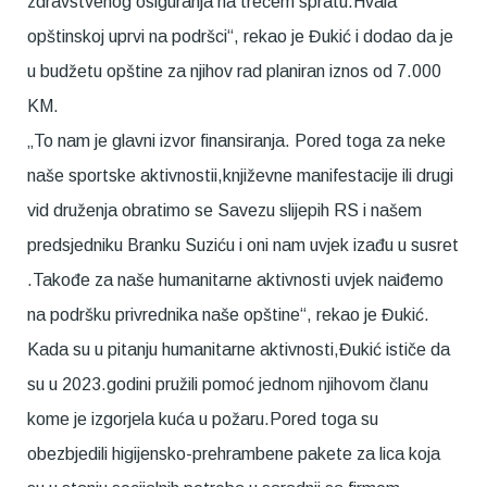
zdravstvenog osiguranja na trećem spratu.Hvala
opštinskoj uprvi na podršci“, rekao je Đukić i dodao da je
u budžetu opštine za njihov rad planiran iznos od 7.000
KM.
„To nam je glavni izvor finansiranja. Pored toga za neke
naše sportske aktivnostii,književne manifestacije ili drugi
vid druženja obratimo se Savezu slijepih RS i našem
predsjedniku Branku Suziću i oni nam uvjek izađu u susret
.Takođe za naše humanitarne aktivnosti uvjek naiđemo
na podršku privrednika naše opštine“, rekao je Đukić.
Kada su u pitanju humanitarne aktivnosti,Đukić ističe da
su u 2023.godini pružili pomoć jednom njihovom članu
kome je izgorjela kuća u požaru.Pored toga su
obezbjedili higijensko-prehrambene pakete za lica koja