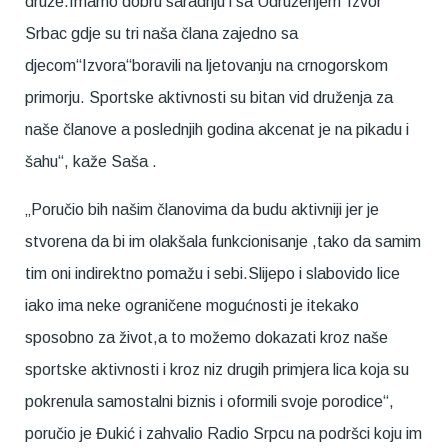
druže.Imamo dobru saradnju i sa Udruženjem“Izvor“
Srbac gdje su tri naša člana zajedno sa
djecom“Izvora“boravili na ljetovanju na crnogorskom
primorju. Sportske aktivnosti su bitan vid druženja za
naše članove a poslednjih godina akcenat je na pikadu i
šahu“, kaže Saša .
„Poručio bih našim članovima da budu aktivniji jer je
stvorena da bi im olakšala funkcionisanje ,tako da samim
tim oni indirektno pomažu i sebi.Slijepo i slabovido lice
iako ima neke ograničene mogućnosti je itekako
sposobno za život,a to možemo dokazati kroz naše
sportske aktivnosti i kroz niz drugih primjera lica koja su
pokrenula samostalni biznis i oformili svoje porodice“,
poručio je Đukić i zahvalio Radio Srpcu na podršci koju im