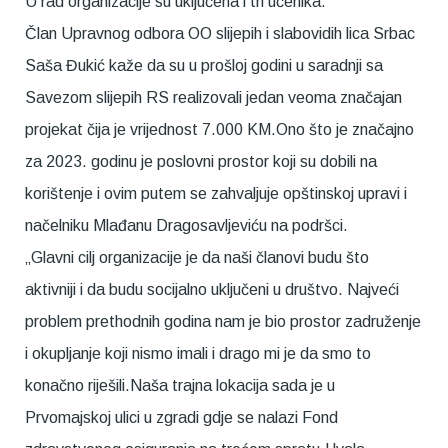
U rad organizacije su uključena i tri učenika.
Član Upravnog odbora OO slijepih i slabovidih lica Srbac
Saša Đukić kaže da su u prošloj godini u saradnji sa
Savezom slijepih RS realizovali jedan veoma značajan
projekat čija je vrijednost 7.000 KM.Ono što je značajno
za 2023. godinu je poslovni prostor koji su dobili na
korištenje i ovim putem se zahvaljuje opštinskoj upravi i
načelniku Mlađanu Dragosavljeviću na podršci.
„Glavni cilj organizacije je da naši članovi budu što
aktivniji i da budu socijalno uključeni u društvo. Najveći
problem prethodnih godina nam je bio prostor zadruženje
i okupljanje koji nismo imali i drago mi je da smo to
konačno riješili.Naša trajna lokacija sada je u
Prvomajskoj ulici u zgradi gdje se nalazi Fond