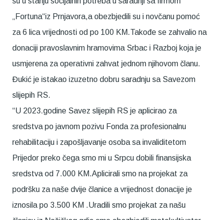
su u stanju socijalnih potreba u saradnji sa firmom
„Fortuna“iz Prnjavora,a obezbjedili su i novčanu pomoć
za 6 lica vrijednosti od po 100 KM.Takođe se zahvalio na
donaciji pravoslavnim hramovima Srbac i Razboj koja je
usmjerena za operativni zahvat jednom njihovom članu.
Đukić je istakao izuzetno dobru saradnju sa Savezom
slijepih RS.
“U 2023.godine Savez slijepih RS je aplicirao za
sredstva po javnom pozivu Fonda za profesionalnu
rehabilitaciju i zapošljavanje osoba sa invaliditetom
Prijedor preko čega smo mi u Srpcu dobili finansijska
sredstva od 7.000 KM.Aplicirali smo na projekat za
podršku za naše dvije članice a vrijednost donacije je
iznosila po 3.500 KM .Uradili smo projekat za našu