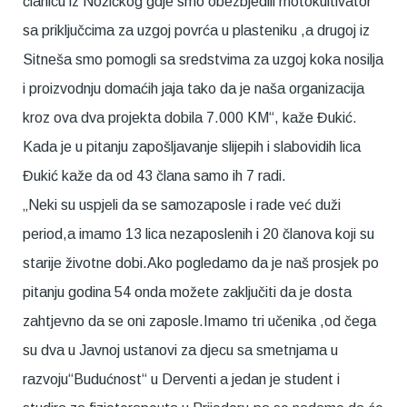
članicu iz Nožičkog gdje smo obezbjedili motokultivator
sa priključcima za uzgoj povrća u plasteniku ,a drugoj iz
Sitneša smo pomogli sa sredstvima za uzgoj koka nosilja
i proizvodnju domaćih jaja tako da je naša organizacija
kroz ova dva projekta dobila 7.000 KM“, kaže Đukić.
Kada je u pitanju zapošljavanje slijepih i slabovidih lica
Đukić kaže da od 43 člana samo ih 7 radi.
„Neki su uspjeli da se samozaposle i rade već duži
period,a imamo 13 lica nezaposlenih i 20 članova koji su
starije životne dobi.Ako pogledamo da je naš prosjek po
pitanju godina 54 onda možete zaključiti da je dosta
zahtjevno da se oni zaposle.Imamo tri učenika ,od čega
su dva u Javnoj ustanovi za djecu sa smetnjama u
razvoju“Budućnost“ u Derventi a jedan je student i