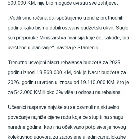
500.000 KM, nije bilo moguće uvrstiti sve zahtjeve.
„Vodili smo računa da ispoštujemo trend iz prethodnih
godina kako bismo dobili ostvariv budžetski okvir. Stigle
su i preporuke Ministarstva finansija koje će, takođe, biti
uvrštene u planiranje“, navela je Stamenić.
Trenutno usvojeni Nacrt rebalansa budžeta za 2025.
godinu iznosi 18.568.000 KM, dok je Nacrt budžeta za
2026. godinu utvrđen u iznosu od 19.110.000 KM, što je
za 542.000 KM ili oko 3% više u odnosu na rebalans.
Učesnici rasprave najviše su se osvrnuli na aktuelno
povećanje najniže cijene rada koje će stupiti na snagu
naredne godine, kao i na očekivano potpisivanje novog
kolektivnog ugovora za zaposlene u jedinicama lokalne