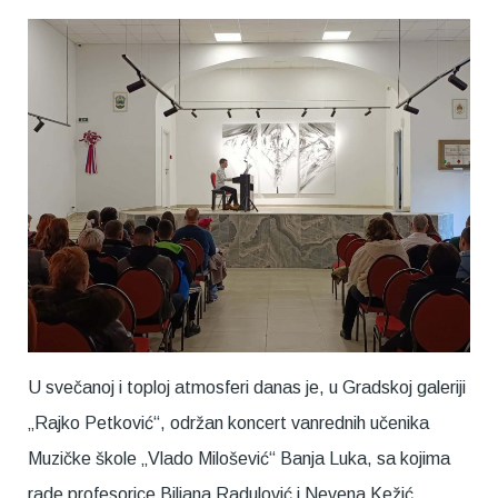
U svečanoj i toploj atmosferi danas je, u Gradskoj galeriji
„Rajko Petković“, održan koncert vanrednih učenika
Muzičke škole „Vlado Milošević“ Banja Luka, sa kojima
rade profesorice Biljana Radulović i Nevena Kežić.