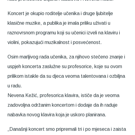
Koncert je okupio roditelje učenika i druge ljubitelje
klasične muzike, a publika je imala priliku uživati u
raznovrsnom programu koji su učenici izveli na klaviru i
violini, pokazujući muzikalnost i posvećenost.
Osim marljivog rada učenika, za njihovo stečeno znanje i
uspjeh koncerta zaslužne su profesorice, koje su ovom
prilikom istakle da su djeca veoma talentovana i ozbiljna
u radu.
Nevena Kežić, profesorica klavira, ističe da je veoma
zadovoljna održanim koncertom i dodaje da ih raduje
nabavka novog klavira koja je uskoro planirana.
„Današnji koncert smo pripremali tri i po mjeseca i zaista