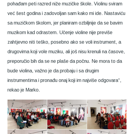
pohađam peti razred niže muzičke škole. Violinu sviram
već šest godina i zadovoljan sam kako mi ide. Nastaviću
sa muzičkom školom, jer planiram ozbiljnije da se bavim
muzikom kad odrastem. Učenje violine nije previše
zahtjevno niti teško, posebno ako se voli instrument, a
drugovima koji vole muziku, ali još nisu krenuli na časove,
preporučio bih da se ne plaše da počnu. Ne mora to da
bude violina, važno je da probaju i sa drugim
instrumentima i pronađu onaj koji im najviše odgovara“,
rekao je Marko.