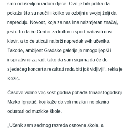
smo oduševljeni radom djece. Ovo je bila prilika da
pokažu šta su naučili i koliko su ozbiljni u svojoj želji da
napreduju. Novost, koja za nas ima neizmjeran značaj,
jeste to da će Centar za kulturu i sport nabaviti novi
klavir, a to će uticati na brži napredak svih učenika.
Takođe, ambijent Gradske galerije je mnogo ljepši i
inspirativniji za rad, tako da sam sigurna da će do
sljedećeg koncerta rezultati rada biti još vidljiviji“, rekla je
Kežić.
Časove violine već šest godina pohađa trinaestogodišnji
Marko Ignjatić, koji kaže da voli muziku i ne planira
odustati od muzičke škole.
„Učenik sam sedmog razreda osnovne škole, a