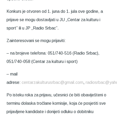
Konkurs je otvoren od 1. juna do 1. jula ove godine, a
prijave se mogu dostavljati u JU „Centar za kulturu i
sport” ili u JP „Radio Srbac”.
Zainteresovani se mogu prijaviti:
– na brojeve telefona: 051/740-516 (Radio Srbac),
051/740-058 (Centar za kulturu i sport)
– mail
adrese:
centarzakulturusrbac@gmail.com
,
radiosrbac@yah
Po isteku roka za prijavu, učesnici će biti obaviješteni o
terminu dolaska tročlane komisije, koja će posjetiti sve
prijavljene kandidate i donijeti odluku o dobitniku