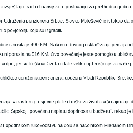
i izvještaji o radu i finansijskom poslovanju za prethodnu godi
etar Udruženja penzionera Srbac, Slavko Malešević je istakao d
 o povjerenju koje su izgradili.
odine iznosila je 490 KM. Nakon redovnog usklađivanja penzija od
pštini porasla na 516 KM. Ovo povećanje jeste pomoglo u ublažava
e dovoljno, jer su troškovi života i dalje veliko opterećenje za naš
epubličkog udruženja penzionera, upućenu Vladi Republike Srpsk
ija sa rastom prosječne plate i troškova života vrši najmanje dv
ublici Srpskoj i povećanu naplatu doprinosa u budžetu”, rekao je
lnost opštinskom rukovodstvu na čelu sa načelnikom Mlađanom D