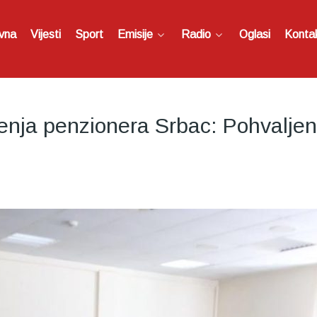
vna
Vijesti
Sport
Emisije
Radio
Oglasi
Konta
enja penzionera Srbac: Pohvaljen