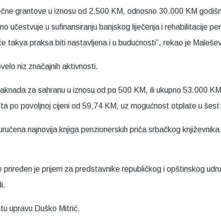
ečne grantove u iznosu od 2.500 KM, odnosno 30.000 KM godišnj
vno učestvuje u sufinansiranju banjskog liječenja i rehabilitacije 
 takva praksa biti nastavljena i u budućnosti”, rekao je Malešev
elo niz značajnih aktivnosti.
 naknada za sahranu u iznosu od po 500 KM, ili ukupno 53.000 
a po povoljnoj cijeni od 59,74 KM, uz mogućnost otplate u šest 
ručena najnovija knjiga penzionerskih priča srbačkog književnika 
e priređen je prijem za predstavnike republičkog i opštinskog ud
i.
štu upravu Duško Mitrić.