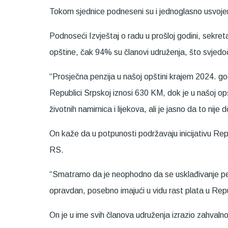
Tokom sjednice podneseni su i jednoglasno usvojen
Podnoseći Izvještaj o radu u prošloj godini, sekr
opštine, čak 94% su članovi udruženja, što svjedoči
“Prosječna penzija u našoj opštini krajem 2024. g
Republici Srpskoj iznosi 630 KM, dok je u našoj o
životnih namirnica i lijekova, ali je jasno da to nij
On kaže da u potpunosti podržavaju inicijativu R
RS.
“Smatramo da je neophodno da se usklađivanje penz
opravdan, posebno imajući u vidu rast plata u Rep
On je u ime svih članova udruženja izrazio zahva