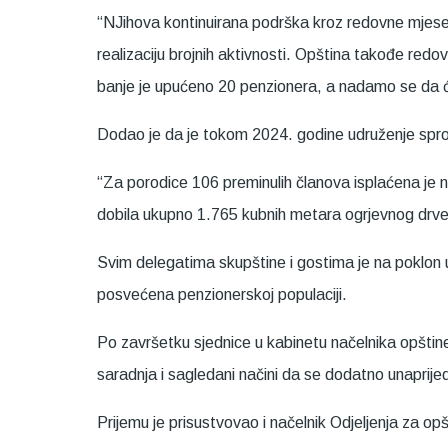
“NJihova kontinuirana podrška kroz redovne mjes
realizaciju brojnih aktivnosti. Opština takođe redo
banje je upućeno 20 penzionera, a nadamo se da će
Dodao je da je tokom 2024. godine udruženje sprov
“Za porodice 106 preminulih članova isplaćena je
dobila ukupno 1.765 kubnih metara ogrjevnog drvet
Svim delegatima skupštine i gostima je na poklon u
posvećena penzionerskoj populaciji.
Po završetku sjednice u kabinetu načelnika opštin
saradnja i sagledani načini da se dodatno unaprijed
Prijemu je prisustvovao i načelnik Odjeljenja za op