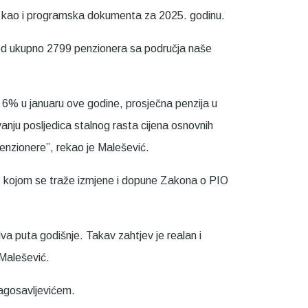
nu, kao i programska dokumenta za 2025. godinu.
a od ukupno 2799 penzionera sa područja naše
 6% u januaru ove godine, prosječna penzija u
nju posljedica stalnog rasta cijena osnovnih
e penzionere”, rekao je Malešević.
e, kojom se traže izmjene i dopune Zakona o PIO
a puta godišnje. Takav zahtjev je realan i
 Malešević.
ragosavljevićem.