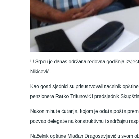
U Srpcu je danas održana redovna godišnja izvješ
Nikičević.
Kao gosti sjednici su prisustvovali načelnik opšti
penzionera Ratko Trifunović i predsjednik Skupšt
Nakon minute ćutanja, kojom je odata pošta premin
pozvao delegate na konstruktivnu i sadržajnu rasp
Načelnik opštine Mlađan Dragosavljević u svom obr