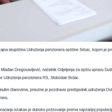
tajna skupština Udruženja penzionera opštine Srbac, kojom je 
ne Mlađan Dregosavljević, načelnik Odjeljenja za opštu upravu Du
ine Udruženja penzionera RS, Slobodan Brdar.
ulim članovima, prisutne je pozdravio predsjednik udruženja Os
ravu.
aćanju istakao je duboko poštovanje prema najstarijoj populaciji