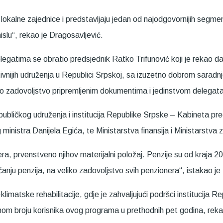
 lokalne zajednice i predstavljaju jedan od najodgovornijih se
lu“, rekao je Dragosavljević.
gatima se obratio predsjednik Ratko Trifunović koji je rekao d
ktivnijih udruženja u Republici Srpskoj, sa izuzetno dobrom sara
 zadovoljstvo pripremljenim dokumentima i jedinstvom delegata 
epubličkog udruženja i institucija Republike Srpske – Kabineta p
istra Danijela Egića, te Ministarstva finansija i Ministarstva zdr
a, prvenstveno njihov materijalni položaj. Penzije su od kraja 
u penzija, na veliko zadovoljstvo svih penzionera“, istakao je 
klimatske rehabilitacije, gdje je zahvaljujući podršci institucij
pnom broju korisnika ovog programa u prethodnih pet godina, rekao