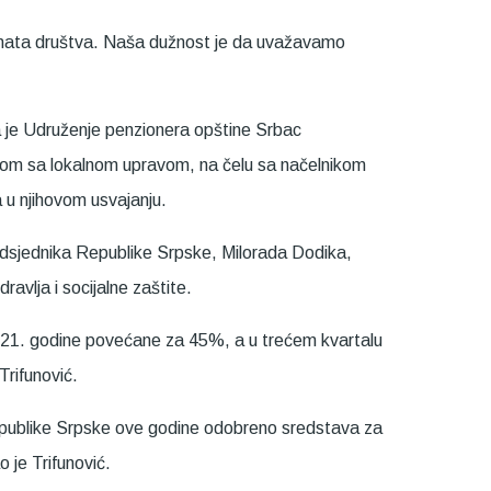
gmenata društva. Naša dužnost je da uvažavamo
a je Udruženje penzionera opštine Srbac
dnjom sa lokalnom upravom, na čelu sa načelnikom
u njihovom usvajanju.
redsjednika Republike Srpske, Milorada Dodika,
avlja i socijalne zaštite.
2021. godine povećane za 45%, a u trećem kvartalu
Trifunović.
a Republike Srpske ove godine odobreno sredstava za
 je Trifunović.