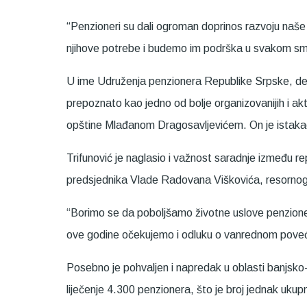
“Penzioneri su dali ogroman doprinos razvoju naše
njihove potrebe i budemo im podrška u svakom smis
U ime Udruženja penzionera Republike Srpske, dele
prepoznato kao jedno od bolje organizovanijih i a
opštine Mlađanom Dragosavljevićem. On je istakao
Trifunović je naglasio i važnost saradnje između r
predsjednika Vlade Radovana Viškovića, resornog min
“Borimo se da poboljšamo životne uslove penzioner
ove godine očekujemo i odluku o vanrednom povećanj
Posebno je pohvaljen i napredak u oblasti banjsko-
liječenje 4.300 penzionera, što je broj jednak uku