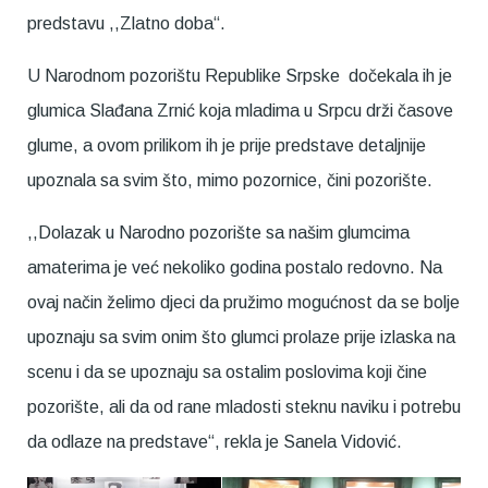
predstavu ,,Zlatno doba“.
U Narodnom pozorištu Republike Srpske dočekala ih je
glumica Slađana Zrnić koja mladima u Srpcu drži časove
glume, a ovom prilikom ih je prije predstave detaljnije
upoznala sa svim što, mimo pozornice, čini pozorište.
,,Dolazak u Narodno pozorište sa našim glumcima
amaterima je već nekoliko godina postalo redovno. Na
ovaj način želimo djeci da pružimo mogućnost da se bolje
upoznaju sa svim onim što glumci prolaze prije izlaska na
scenu i da se upoznaju sa ostalim poslovima koji čine
pozorište, ali da od rane mladosti steknu naviku i potrebu
da odlaze na predstave“, rekla je Sanela Vidović.