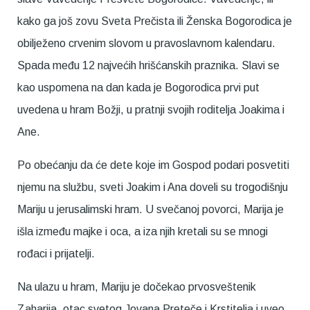
kako ga još zovu Sveta Prečista ili Ženska Bogorodica je
obilježeno crvenim slovom u pravoslavnom kalendaru.
Spada među 12 najvećih hrišćanskih praznika. Slavi se
kao uspomena na dan kada je Bogorodica prvi put
uvedena u hram Božji, u pratnji svojih roditelja Joakima i
Ane.
Po obećanju da će dete koje im Gospod podari posvetiti
njemu na službu, sveti Joakim i Ana doveli su trogodišnju
Mariju u jerusalimski hram. U svečanoj povorci, Marija je
išla između majke i oca, a iza njih kretali su se mnogi
rođaci i prijatelji.
Na ulazu u hram, Mariju je dočekao prvosveštenik
Zaharija, otac svetog Jovana Preteče i Krstitelja i uveo