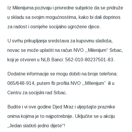
Iz Milenijuma pozivaju i privredne subjekte da se pridruže
u skladu sa svojim mogućnostima, kako bi dali doprinos
za radost i osmjehe socijalno ugrožene djece.
U svrhu prikupljanja sredstava za kupovinu slatkiša,
novac se može uplatiti na račun NVO ,,Milenijum“ Srbac,
koji je otvoren u NLB Banci: 562-010-80237501-83.
Dodatne informacije se mogu dobiti na broje telefona:
065/648-914, putem fb profila NVO ,,MIlenijum” ili u
Centru za socijslni rad Srbac.
Budite i vi ove godine Djed Mraz i uljepšajte praznike
onima kojima je to najpotrebnije. Uključite se u akciju
„Jedan slatkiš-jedno dijete“!