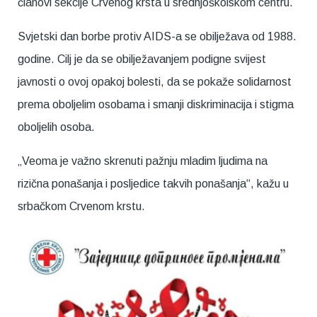
članovi sekcije Crvenog krsta u srednjoškolskom centru.
Svjetski dan borbe protiv AIDS-a se obilježava od 1988.
godine. Cilj je da se obilježavanjem podigne svijest
javnosti o ovoj opakoj bolesti, da se pokaže solidarnost
prema oboljelim osobama i smanji diskriminacija i stigma
oboljelih osoba.
„Veoma je važno skrenuti pažnju mladim ljudima na
rizična ponašanja i posljedice takvih ponašanja“, kažu u
srbačkom Crvenom krstu.