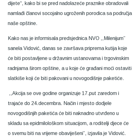
dijete“, kako bi se pred nadolazeće praznike obradovali
namlađi članovi socojalno ugroženih porodica sa područja
naše opštine.
Kako nas je informisala predsjednica NVO ,,Milenijum”
sanela Vidović, danas se završava priprema kutija koje
će biti postavljene u državnim ustanovama i trgovinskim
radnjama širom opštine, a u koje će građani moći ostaviti
slatkiše koji će biti pakovani u novogodišnje paketiće.
,,Akcija se ove godine organizuje 17.put zaredom i
trajaće do 24.decembra. Način i mjesto dodjele
novogodišnjih paketića će biti naknadno utvrđeno u
skladu sa epidmilološkom situacijom, a roditelji djece će
o svemu biti na vrijeme obaviješeni”, izjavila je Vidović.