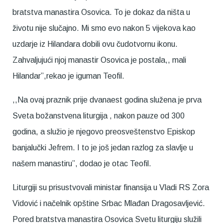
bratstva manastira Osovica. To je dokaz da ništa u
životu nije slučajno. Mi smo evo nakon 5 vijekova kao
uzdarje iz Hilandara dobili ovu čudotvornu ikonu.
Zahvaljujući njoj manastir Osovica je postala,, mali
Hilandar”,rekao je iguman Teofil.
,,Na ovaj praznik prije dvanaest godina služena je prva
Sveta božanstvena liturgija , nakon pauze od 300
godina, a služio je njegovo preosveštenstvo Episkop
banjalučki Jefrem. I to je još jedan razlog za slavlje u
našem manastiru”, dodao je otac Teofil.
Liturgiji su prisustvovali ministar finansija u Vladi RS Zora
Vidović i načelnik opštine Srbac Mlađan Dragosavljević.
Pored bratstva manastira Osovica Svetu liturgiju služili