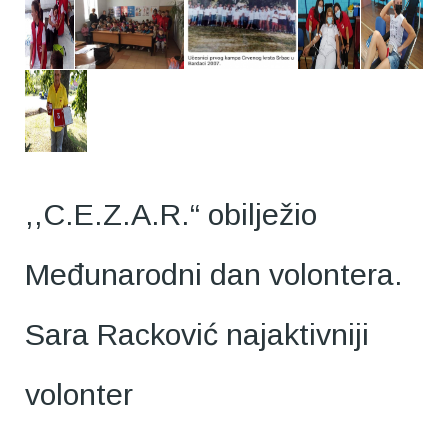
,,C.E.Z.A.R.“ obilježio
Međunarodni dan volontera.
Sara Racković najaktivniji
volonter