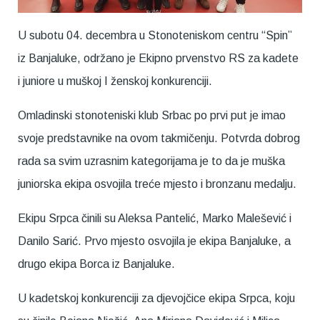
U subotu 04. decembra u Stonoteniskom centru “Spin”
iz Banjaluke, održano je Ekipno prvenstvo RS za kadete
i juniore u muškoj I ženskoj konkurenciji.
Omladinski stonoteniski klub Srbac po prvi put je imao
svoje predstavnike na ovom takmičenju. Potvrda dobrog
rada sa svim uzrasnim kategorijama je to da je muška
juniorska ekipa osvojila treće mjesto i bronzanu medalju.
Ekipu Srpca činili su Aleksa Pantelić, Marko Malešević i
Danilo Sarić. Prvo mjesto osvojila je ekipa Banjaluke, a
drugo ekipa Borca iz Banjaluke.
U kadetskoj konkurenciji za djevojčice ekipa Srpca, koju