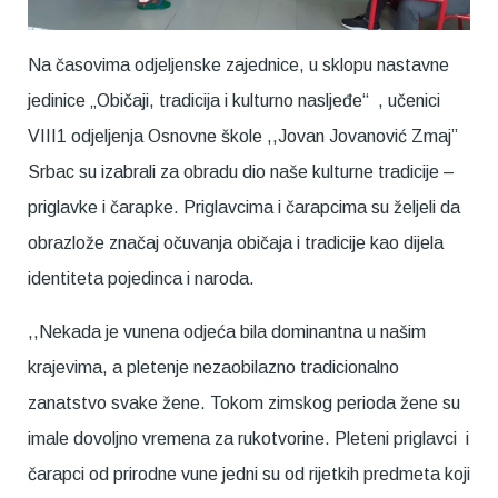
Na časovima odjeljenske zajednice, u sklopu nastavne
jedinice „Običaji, tradicija i kulturno nasljeđe“ , učenici
VIII1 odjeljenja Osnovne škole ,,Jovan Jovanović Zmaj”
Srbac su izabrali za obradu dio naše kulturne tradicije –
priglavke i čarapke. Priglavcima i čarapcima su željeli da
obrazlože značaj očuvanja običaja i tradicije kao dijela
identiteta pojedinca i naroda.
,,Nekada je vunena odjeća bila dominantna u našim
krajevima, a pletenje nezaobilazno tradicionalno
zanatstvo svake žene. Tokom zimskog perioda žene su
imale dovoljno vremena za rukotvorine. Pleteni priglavci i
čarapci od prirodne vune jedni su od rijetkih predmeta koji