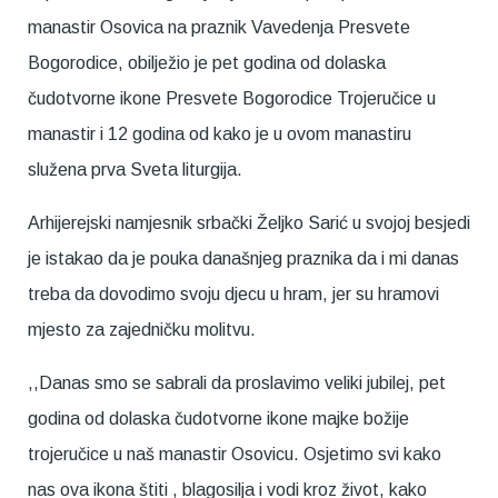
manastir Osovica na praznik Vavedenja Presvete
Bogorodice, obilježio je pet godina od dolaska
čudotvorne ikone Presvete Bogorodice Trojeručice u
manastir i 12 godina od kako je u ovom manastiru
služena prva Sveta liturgija.
Arhijerejski namjesnik srbački Željko Sarić u svojoj besjedi
je istakao da je pouka današnjeg praznika da i mi danas
treba da dovodimo svoju djecu u hram, jer su hramovi
mjesto za zajedničku molitvu.
,,Danas smo se sabrali da proslavimo veliki jubilej, pet
godina od dolaska čudotvorne ikone majke božije
trojeručice u naš manastir Osovicu. Osjetimo svi kako
nas ova ikona štiti , blagosilja i vodi kroz život, kako