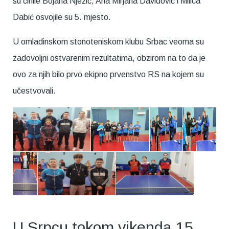
su činile Bojana Nježić, Ana Mirjana Davidović i Milica
Dabić osvojile su 5. mjesto.
U omladinskom stonoteniskom klubu Srbac veoma su
zadovoljni ostvarenim rezultatima, obzirom na to da je
ovo za njih bilo prvo ekipno prvenstvo RS na kojem su
učestvovali.
U Srpcu tokom vikenda 15