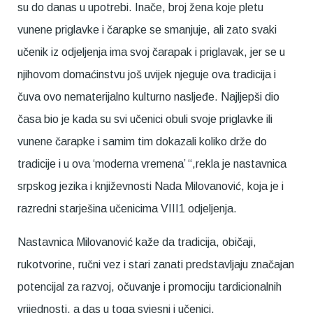
su do danas u upotrebi. Inače, broj žena koje pletu
vunene priglavke i čarapke se smanjuje, ali zato svaki
učenik iz odjeljenja ima svoj čarapak i priglavak, jer se u
njihovom domaćinstvu još uvijek njeguje ova tradicija i
čuva ovo nematerijalno kulturno nasljeđe. Najljepši dio
časa bio je kada su svi učenici obuli svoje priglavke ili
vunene čarapke i samim tim dokazali koliko drže do
tradicije i u ova ‘moderna vremena’ “,rekla je nastavnica
srpskog jezika i književnosti Nada Milovanović, koja je i
razredni starješina učenicima VIII1 odjeljenja.
Nastavnica Milovanović kaže da tradicija, običaji,
rukotvorine, ručni vez i stari zanati predstavljaju značajan
potencijal za razvoj, očuvanje i promociju tardicionalnih
vrijednosti, a das u toga svjesni i učenici.