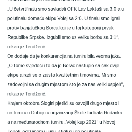
„U četvrtfinalu smo savladali OFK Lav Laktaši sa 3:0 a u
polufinalu domaću ekipu Volej sa 2:0. U finalu smo igrali
protiv banjalučkog Borca koji je u toj kategoriji prvak
Republike Srpske. Izgubili smo uz veliku borbu sa 3:1“,
rekao je Tendžerić.
On dodaje da je konkurencija na turniru bila veoma jaka.
„O tome svjedoči i to da je Borac nastupio sa čak dvije
ekipe a radi se o zaista kvalitetnim timovima. Mi smo
zadovoljni sa drugim mjestom što je za nas veliki uspjeh“,
rekao je Tendžerić.
Krajem oktobra Slogini pjetlići su osvojili drugo mjesto i
na turniru u Doboju u organizaciji Škole fudbala Rudanka
a na međunarodnom turniru „Volej kup 2021“ u Novoj
Topoli, održanom u junu, stigli su do polufinala.