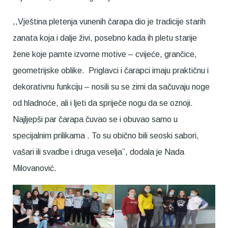
,,Vještina pletenja vunenih čarapa dio je tradicije starih
zanata koja i dalje živi, posebno kada ih pletu starije
žene koje pamte izvorne motive – cvijeće, grančice,
geometrijske oblike. Priglavci i čarapci imaju praktičnu i
dekorativnu funkciju – nosili su se zimi da sačuvaju noge
od hladnoće, ali i ljeti da spriječe nogu da se oznoji.
Najljepši par čarapa čuvao se i obuvao samo u
specijalnim prilikama . To su obično bili seoski sabori,
vašari ili svadbe i druga veselja”, dodala je Nada
Milovanović.