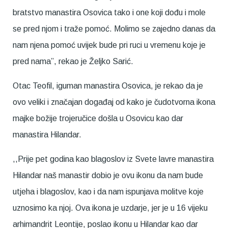
bratstvo manastira Osovica tako i one koji dođu i mole
se pred njom i traže pomoć. Molimo se zajedno danas da
nam njena pomoć uvijek bude pri ruci u vremenu koje je
pred nama”, rekao je Željko Sarić.
Otac Teofil, iguman manastira Osovica, je rekao da je
ovo veliki i značajan događaj od kako je čudotvorna ikona
majke božije trojeručice došla u Osovicu kao dar
manastira Hilandar.
,,Prije pet godina kao blagoslov iz Svete lavre manastira
Hilandar naš manastir dobio je ovu ikonu da nam bude
utjeha i blagoslov, kao i da nam ispunjava molitve koje
uznosimo ka njoj. Ova ikona je uzdarje, jer je u 16 vijeku
arhimandrit Leontije, poslao ikonu u Hilandar kao dar