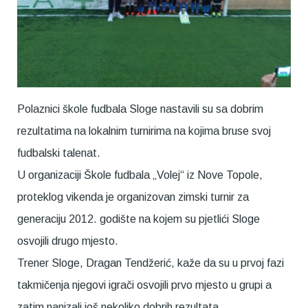
Polaznici škole fudbala Sloge nastavili su sa dobrim
rezultatima na lokalnim turnirima na kojima bruse svoj
fudbalski talenat.
U organizaciji Škole fudbala „Volej“ iz Nove Topole,
proteklog vikenda je organizovan zimski turnir za
generaciju 2012. godište na kojem su pjetlići Sloge
osvojili drugo mjesto.
Trener Sloge, Dragan Tendžerić, kaže da su u prvoj fazi
takmičenja njegovi igrači osvojili prvo mjesto u grupi a
zatim nanizali još nekoliko dobrih rezultata.