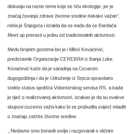
diskusiju na razne teme koje se tiču ekologije, jer je
značaj čuvanja zdrave životne sredine itekako važan“,
rekla je Šnjegota i istakla da se nada da će Bardača
Meet up prerasti u jednu od tradicionalnih aktivnosti.
Među brojnim gostima bio je i Miloš Kovačević,
predstavnik Organizacije CEREBRA iz Banja Luke.
Kovačević kaže da je saradnja sa Cezarom
dugogodišnja i da je Udruženje iz Srpca opravdano
steklo status sjedišta Volonterskog servisa RS, a kada
je riječ o realizovanoj aktivnosti, istakao je da su ovakve
skupovi izuzetno važni kako bi se probudila svijest mladih
o značaju zaštite životne sredine.
,,Nedavno smo boravili ovdje i razgovarali o sličnim