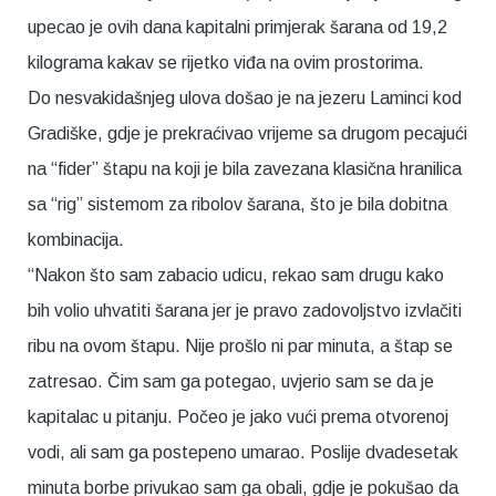
upecao je ovih dana kapitalni primjerak šarana od 19,2
kilograma kakav se rijetko viđa na ovim prostorima.
Do nesvakidašnjeg ulova došao je na jezeru Laminci kod
Gradiške, gdje je prekraćivao vrijeme sa drugom pecajući
na “fider” štapu na koji je bila zavezana klasična hranilica
sa “rig” sistemom za ribolov šarana, što je bila dobitna
kombinacija.
“Nakon što sam zabacio udicu, rekao sam drugu kako
bih volio uhvatiti šarana jer je pravo zadovoljstvo izvlačiti
ribu na ovom štapu. Nije prošlo ni par minuta, a štap se
zatresao. Čim sam ga potegao, uvjerio sam se da je
kapitalac u pitanju. Počeo je jako vući prema otvorenoj
vodi, ali sam ga postepeno umarao. Poslije dvadesetak
minuta borbe privukao sam ga obali, gdje je pokušao da