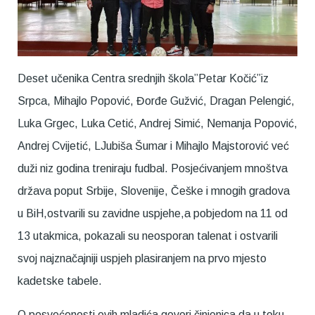
Deset učenika Centra srednjih škola”Petar Kočić”iz
Srpca, Mihajlo Popović, Đorđe Gužvić, Dragan Pelengić,
Luka Grgec, Luka Cetić, Andrej Simić, Nemanja Popović,
Andrej Cvijetić, LJubiša Šumar i Mihajlo Majstorović već
duži niz godina treniraju fudbal. Posjećivanjem mnoštva
država poput Srbije, Slovenije, Češke i mnogih gradova
u BiH,ostvarili su zavidne uspjehe,a pobjedom na 11 od
13 utakmica, pokazali su neosporan talenat i ostvarili
svoj najznačajniji uspjeh plasiranjem na prvo mjesto
kadetske tabele.
O posvećenosti ovih mladića govori činjenica da u toku