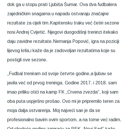
dok ga u stopu prati Ljubiša Šumar. Ova dva fudbalera
zajedničkim snagama u napadu ostvaraju značajne
rezultate za cijeli tim.Kapitensku traku već četiri sezone
nosi Andrej Cvijetić. Njegovi duogodišnji treninzi itekako
daju zavidne rezultate.Nemanja Popović, igra na poziciji
lijevog krila,i kaže da je zadovoljan rezultatima koje su
postigli ove sezone.
„Fudbal treniram od svoje četvrte godine,a ljubav se
javila već od prvog treninga. Godine 2017. i 2018. sam
imao priliku otići na kamp FK „Crvena zvezda“, koji sam
oba puta uspješno prošao. Ovo mi je pripremilo teren za
moja dalja ostvarenja. Moj najveći san je da se
profesionalno bavim ovim sportom, a na tome već radim.
Od sljedeće godine zaigraću za RFK „Novi Sad”,kaže