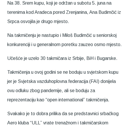
Na 38. Srem kupu, koji je održan u subotu 5. juna na
terenima kod Aradeca pored Zrenjanina, Ana Budimčić iz
Srpca osvojila je drugo mjesto.
Na takmičenju je nastupio i Miloš Budimčić u seniorskoj
konkurenciji i u generalnom poretku zauzeo osmo mjesto.
Učešće je uzelo 30 takmičara iz Srbije, BiH i Bugarske.
Takmičenja u ovoj godini se ne boduju u svjetskom kupu
jer je Svjetska vazduhoplovna federacija (FAI) donijela
ovu odluku zbog pandemije, ali se boduju za
reprezentaciju kao “open international” takmičenja.
Svakako je to dobra prilika da se predstavnici srbačkog
Aero kluba “ULL” vrate trenažnom i takmičarskom