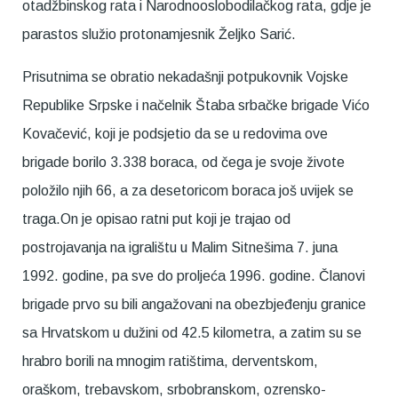
otadžbinskog rata i Narodnooslobodilačkog rata, gdje je
parastos služio protonamjesnik Željko Sarić.
Prisutnima se obratio nekadašnji potpukovnik Vojske
Republike Srpske i načelnik Štaba srbačke brigade Vićo
Kovačević, koji je podsjetio da se u redovima ove
brigade borilo 3.338 boraca, od čega je svoje živote
položilo njih 66, a za desetoricom boraca još uvijek se
traga.On je opisao ratni put koji je trajao od
postrojavanja na igralištu u Malim Sitnešima 7. juna
1992. godine, pa sve do proljeća 1996. godine. Članovi
brigade prvo su bili angažovani na obezbjeđenju granice
sa Hrvatskom u dužini od 42.5 kilometra, a zatim su se
hrabro borili na mnogim ratištima, derventskom,
oraškom, trebavskom, srbobranskom, ozrensko-