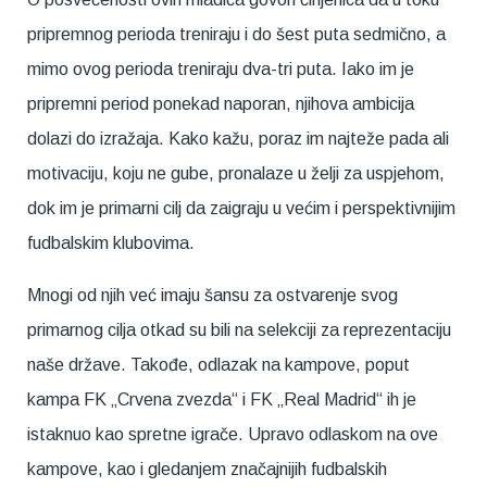
pripremnog perioda treniraju i do šest puta sedmično, a
mimo ovog perioda treniraju dva-tri puta. Iako im je
pripremni period ponekad naporan, njihova ambicija
dolazi do izražaja. Kako kažu, poraz im najteže pada ali
motivaciju, koju ne gube, pronalaze u želji za uspjehom,
dok im je primarni cilj da zaigraju u većim i perspektivnijim
fudbalskim klubovima.
Mnogi od njih već imaju šansu za ostvarenje svog
primarnog cilja otkad su bili na selekciji za reprezentaciju
naše države. Takođe, odlazak na kampove, poput
kampa FK „Crvena zvezda“ i FK „Real Madrid“ ih je
istaknuo kao spretne igrače. Upravo odlaskom na ove
kampove, kao i gledanjem značajnijih fudbalskih