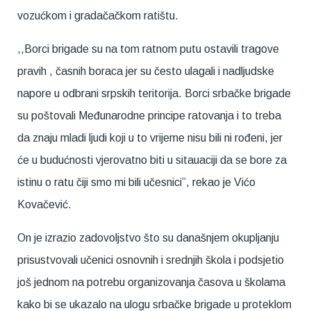
vozućkom i gradačačkom ratištu.
,,Borci brigade su na tom ratnom putu ostavili tragove
pravih , časnih boraca jer su često ulagali i nadljudske
napore u odbrani srpskih teritorija. Borci srbačke brigade
su poštovali Međunarodne principe ratovanja i to treba
da znaju mladi ljudi koji u to vrijeme nisu bili ni rođeni, jer
će u budućnosti vjerovatno biti u sitauaciji da se bore za
istinu o ratu čiji smo mi bili učesnici”, rekao je Vićo
Kovačević.
On je izrazio zadovoljstvo što su današnjem okupljanju
prisustvovali učenici osnovnih i srednjih škola i podsjetio
još jednom na potrebu organizovanja časova u školama
kako bi se ukazalo na ulogu srbačke brigade u proteklom