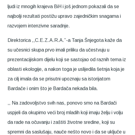
ljudi iz mnogih krajeva BiH i još jednom pokazali da se
najbolji rezultati postižu upravo zajedničkim snagama i
razvojem intenzivne saradnje.
Direktorica ,,C.E.Z.A.R.A.”-a Tanja Šnjegota kaže da
su učesnici skupa prvo imali priliku da učestvuju u
prezentacijiskom dijelu koji se sastojao od raznih tema iz
oblasti ekologije, a nakon toga je uslijedila šetnja koja je
za cilj imala da se prisutni upoznaju sa istorijatom
Bardače i onim što je Bardača nekada bila.
,, Na zadovoljstvo svih nas, ponovo smo na Bardači
uspjeli da okupimo veći broj mladih koji imaju želju i volju
da rade na očuvanju i zaštiti životne sredine, koji su
spremni da saslušaju, nauče nešto novo i da se uključe u