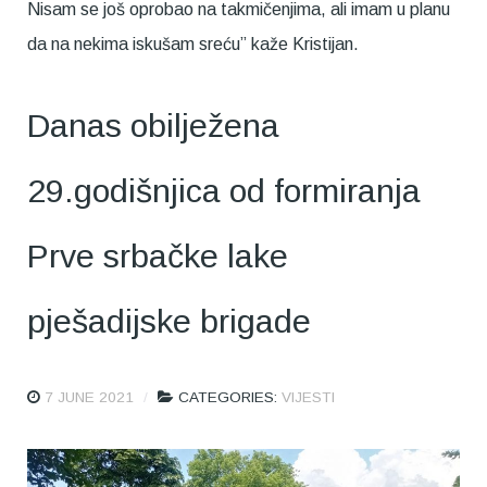
Nisam se još oprobao na takmičenjima, ali imam u planu
da na nekima iskušam sreću” kaže Kristijan.
Danas obilježena
29.godišnjica od formiranja
Prve srbačke lake
pješadijske brigade
7 JUNE 2021
CATEGORIES:
VIJESTI