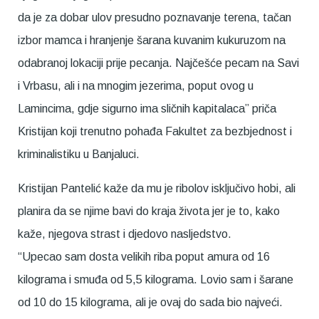
da je za dobar ulov presudno poznavanje terena, tačan
izbor mamca i hranjenje šarana kuvanim kukuruzom na
odabranoj lokaciji prije pecanja. Najčešće pecam na Savi
i Vrbasu, ali i na mnogim jezerima, poput ovog u
Lamincima, gdje sigurno ima sličnih kapitalaca” priča
Kristijan koji trenutno pohađa Fakultet za bezbjednost i
kriminalistiku u Banjaluci.
Kristijan Pantelić kaže da mu je ribolov isključivo hobi, ali
planira da se njime bavi do kraja života jer je to, kako
kaže, njegova strast i djedovo nasljedstvo.
“Upecao sam dosta velikih riba poput amura od 16
kilograma i smuđa od 5,5 kilograma. Lovio sam i šarane
od 10 do 15 kilograma, ali je ovaj do sada bio najveći.