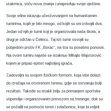
utakmica, stiču nova znanja i unapređuju svoje vještine.
Svoje vrline iskazuju učestvovanjem na humanitarnim
turnirima, kojih je bilo mnogo, od kojih su oni izdvojili dva.
Jedan od njih je turnir koji je organizovala naša škola, a
drugi je održan u Čelincu. Taj isti turnir osvojili su
pobjedom protiv FK „Borac“, na šta su posebno ponosni.
Na ovom turniru najviše se istaknuo Mihajlo Majstorović
kojem je pripao epitet najboljeg igrača.
Zadovoljni su svojom fizičkom formom, koja više dolazi
do izražaja na otvorenom terenu, gdje se ostvaruju bolji
rezultati. Takođe su istakli želju za primanjem sportske
stipendije i organizovanim prevozom na treninge, dok su
se požalili na pomoćni teren i svlačionice, koje bi voljeli