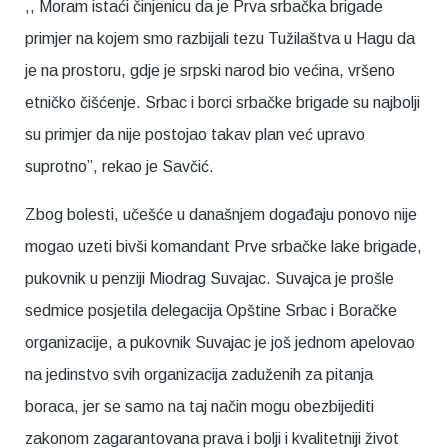
,, Moram istaći činjenicu da je Prva srbačka brigade
primjer na kojem smo razbijali tezu Tužilaštva u Hagu da
je na prostoru, gdje je srpski narod bio većina, vršeno
etničko čišćenje. Srbac i borci srbačke brigade su najbolji
su primjer da nije postojao takav plan već upravo
suprotno”, rekao je Savčić.
Zbog bolesti, učešće u današnjem događaju ponovo nije
mogao uzeti bivši komandant Prve srbačke lake brigade,
pukovnik u penziji Miodrag Suvajac. Suvajca je prošle
sedmice posjetila delegacija Opštine Srbac i Boračke
organizacije, a pukovnik Suvajac je još jednom apelovao
na jedinstvo svih organizacija zaduženih za pitanja
boraca, jer se samo na taj način mogu obezbijediti
zakonom zagarantovana prava i bolji i kvalitetniji život