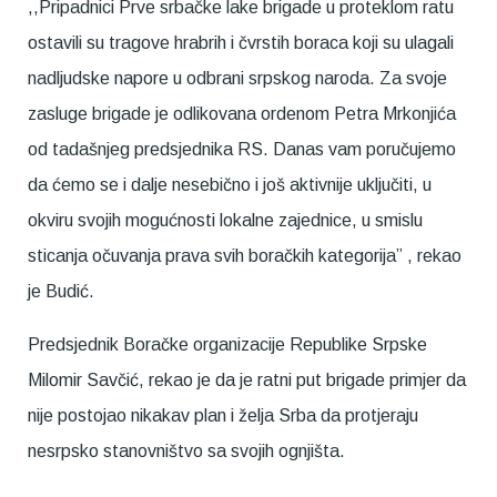
,,Pripadnici Prve srbačke lake brigade u proteklom ratu
ostavili su tragove hrabrih i čvrstih boraca koji su ulagali
nadljudske napore u odbrani srpskog naroda. Za svoje
zasluge brigade je odlikovana ordenom Petra Mrkonjića
od tadašnjeg predsjednika RS. Danas vam poručujemo
da ćemo se i dalje nesebično i još aktivnije uključiti, u
okviru svojih mogućnosti lokalne zajednice, u smislu
sticanja očuvanja prava svih boračkih kategorija” , rekao
je Budić.
Predsjednik Boračke organizacije Republike Srpske
Milomir Savčić, rekao je da je ratni put brigade primjer da
nije postojao nikakav plan i želja Srba da protjeraju
nesrpsko stanovništvo sa svojih ognjišta.