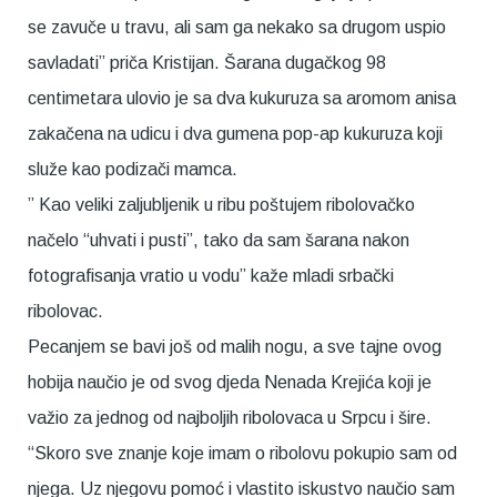
se zavuče u travu, ali sam ga nekako sa drugom uspio
savladati” priča Kristijan. Šarana dugačkog 98
centimetara ulovio je sa dva kukuruza sa aromom anisa
zakačena na udicu i dva gumena pop-ap kukuruza koji
služe kao podizači mamca.
” Kao veliki zaljubljenik u ribu poštujem ribolovačko
načelo “uhvati i pusti”, tako da sam šarana nakon
fotografisanja vratio u vodu” kaže mladi srbački
ribolovac.
Pecanjem se bavi još od malih nogu, a sve tajne ovog
hobija naučio je od svog djeda Nenada Krejića koji je
važio za jednog od najboljih ribolovaca u Srpcu i šire.
“Skoro sve znanje koje imam o ribolovu pokupio sam od
njega. Uz njegovu pomoć i vlastito iskustvo naučio sam