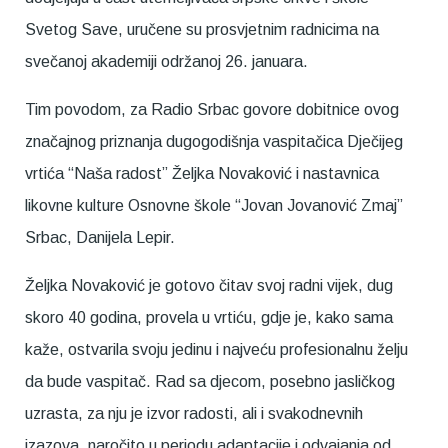
Svetog Save, uručene su prosvjetnim radnicima na
svečanoj akademiji održanoj 26. januara.
Tim povodom, za Radio Srbac govore dobitnice ovog
značajnog priznanja dugogodišnja vaspitačica Dječijeg
vrtića “Naša radost” Željka Novaković i nastavnica
likovne kulture Osnovne škole “Jovan Jovanović Zmaj”
Srbac, Danijela Lepir.
Željka Novaković je gotovo čitav svoj radni vijek, dug
skoro 40 godina, provela u vrtiću, gdje je, kako sama
kaže, ostvarila svoju jedinu i najveću profesionalnu želju
da bude vaspitač. Rad sa djecom, posebno jasličkog
uzrasta, za nju je izvor radosti, ali i svakodnevnih
izazova, naročito u periodu adaptacije i odvajanja od