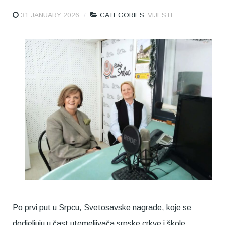
31 JANUARY 2026
CATEGORIES:
VIJESTI
Po prvi put u Srpcu, Svetosavske nagrade, koje se
dodjeljuju u čast utemeljivača srpske crkve i škole