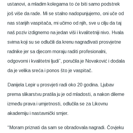
ustanovi, a mladim kolegama to će biti samo podstrek
još više da rade. Mi se stalno nadopunjujemo, oni uče od
nas starijih vaspitača, mi učimo od njih, sve u cilju da taj
naš poziv izdignemo na jedan viši i kvalitetniji nivo. Hvala
svima koji su se odlučili da krenu nagrađivati prosvjetne
radnike jer sa djecom moraju raditi profesionalni,
odgovorni i kvalitetni ljudi”, poručila je Novaković i dodala
da je velika sreća i ponos što je vaspitač.
Danijela Lepir u prosvjeti radi oko 20 godina. Ljubav
prema slikarstvu pratila ju je od mladosti, a nakon dileme
između prava i umjetnosti, odlučila se za Likovnu
akademiju i nastavnički smjer.
“Moram priznati da sam se obradovala nagradi. Čovjeku