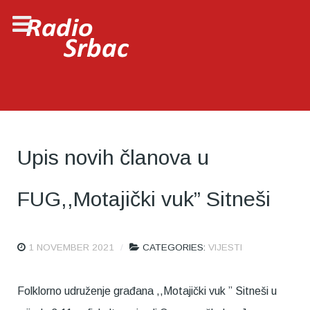
Upis novih članova u
FUG,,Motajički vuk” Sitneši
1 NOVEMBER 2021
CATEGORIES:
VIJESTI
Folklorno udruženje građana ,,Motajički vuk ” Sitneši u