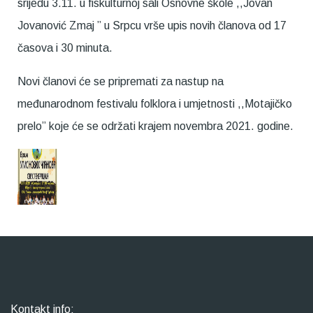
srijedu 3.11. u fiskulturnoj sali Osnovne škole ,,Jovan
Jovanović Zmaj ” u Srpcu vrše upis novih članova od 17
časova i 30 minuta.
Novi članovi će se pripremati za nastup na
međunarodnom festivalu folklora i umjetnosti ,,Motajičko
prelo” koje će se održati krajem novembra 2021. godine.
Kontakt info: