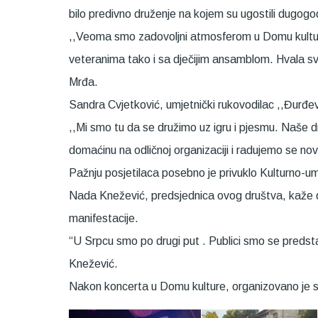
bilo predivno druženje na kojem su ugostili dugogodi
,,Veoma smo zadovoljni atmosferom u Domu kulture 
veteranima tako i sa dječijim ansamblom. Hvala svi
Mrđa.
Sandra Cvjetković, umjetnički rukovodilac ,,Đurđev
,,Mi smo tu da se družimo uz igru i pjesmu. Naše d
domaćinu na odličnoj organizaciji i radujemo se n
Pažnju posjetilaca posebno je privuklo Kulturno-u
Nada Knežević, predsjednica ovog društva, kaže da
manifestacije.
“U Srpcu smo po drugi put . Publici smo se predsta
Knežević.
Nakon koncerta u Domu kulture, organizovano je