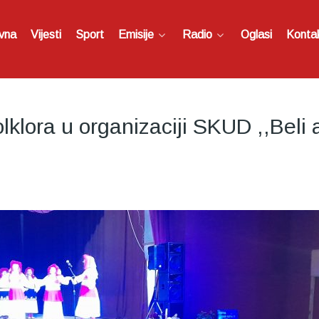
vna
Vijesti
Sport
Emisije
Radio
Oglasi
Konta
klora u organizaciji SKUD ,,Beli