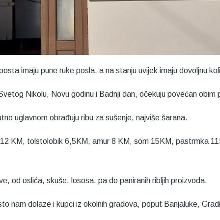
a posta imaju pune ruke posla, a na stanju uvijek imaju dovoljnu kol
Svetog Nikolu, Novu godinu i Badnji dan, očekuju povećan obim 
tno uglavnom obrađuju ribu za sušenje, najviše šarana.
an 12 KM, tolstolobik 6,5KM, amur 8 KM, som 15KM, pastrmka 11KM
, od oslića, skuše, lososa, pa do paniranih ribljih proizvoda.
to nam dolaze i kupci iz okolnih gradova, poput Banjaluke, Gradi