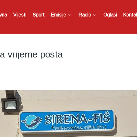
vna
Vijesti
Sport
Emisije
Radio
Oglasi
Konta
a vrijeme posta