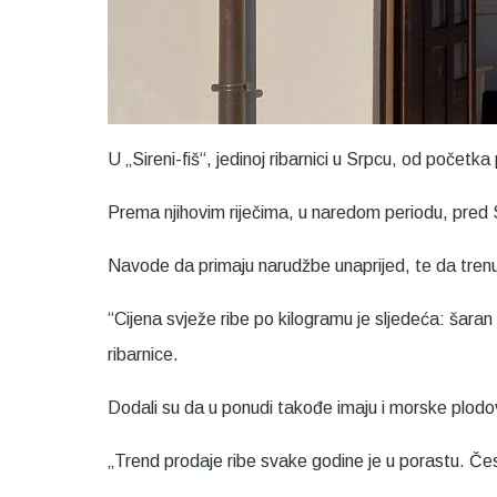
U „Sireni-fiš“, jedinoj ribarnici u Srpcu, od početk
Prema njihovim riječima, u naredom periodu, pred 
Navode da primaju narudžbe unaprijed, te da trenu
“Cijena svježe ribe po kilogramu je sljedeća: šar
ribarnice.
Dodali su da u ponudi takođe imaju i morske plodove
„Trend prodaje ribe svake godine je u porastu. Čes