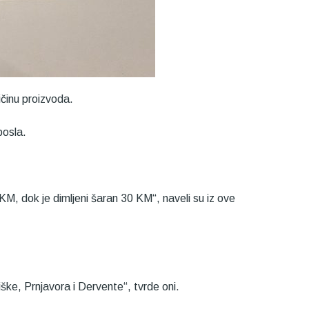
ičinu proizvoda.
posla.
, dok je dimljeni šaran 30 KM“, naveli su iz ove
ške, Prnjavora i Dervente“, tvrde oni.