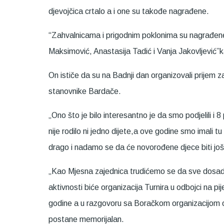
djevojčica crtalo a i one su takođe nagrađene.
“Zahvalnicama i prigodnim poklonima su nagrađene:
Maksimović, Anastasija Tadić i Vanja Jakovljević”k
On ističe da su na Badnji dan organizovali prijem 
stanovnike Bardače.
„Ono što je bilo interesantno je da smo podjelili 
nije rodilo ni jedno dijete,a ove godine smo imali 
drago i nadamo se da će novorođene djece biti još
„Kao Mjesna zajednica trudićemo se da sve dosada
aktivnosti biće organizacija Turnira u odbojci na p
godine a u razgovoru sa Boračkom organizacijom op
postane memorijalan.