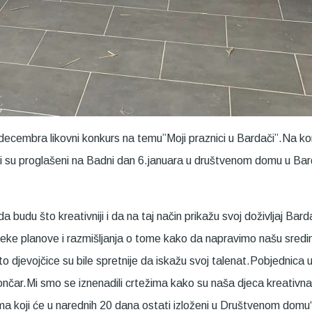
ecembra likovni konkurs na temu”Moji praznici u Bardači”.Na kon
ci su proglašeni na Badni dan 6.januara u društvenom domu u Bar
 budu što kreativniji i da na taj način prikažu svoj doživljaj Bar
u neke planove i razmišljanja o tome kako da napravimo našu sred
to djevojčice su bile spretnije da iskažu svoj talenat.Pobjednica u
Lončar.Mi smo se iznenadili crtežima kako su naša djeca kreativna 
 koji će u narednih 20 dana ostati izloženi u Društvenom domu“re