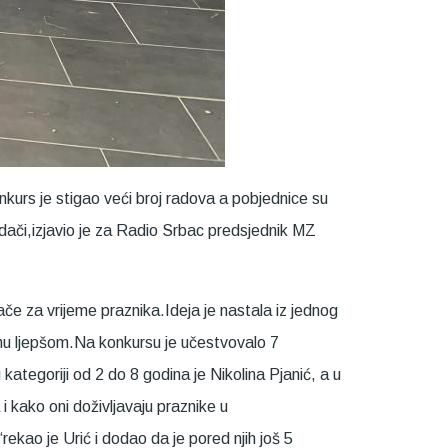
kurs je stigao veći broj radova a pobjednice su
dači,izjavio je za Radio Srbac predsjednik MZ
dače za vrijeme praznika.Ideja je nastala iz jednog
inu ljepšom.Na konkursu je učestvovalo 7
 kategoriji od 2 do 8 godina je Nikolina Pjanić, a u
i kako oni doživljavaju praznike u
kao je Urić i dodao da je pored njih još 5