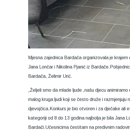
Mjesna zajednica Bardača organizovala je krajem d
Jana Lončar i Nikolina Pjanić iz Bardače.Pobjedni
Bardača, Želimir Urić.
„Željeli smo da mlade ljude ,našu djecu animiramo da
malog kruga ljudi koji se često druže i razmjenjuj
djevojčica.Konkurs je bio otvoren i za dječake ali e
kategoriji od 8 do 13 godina najbolja je bila Jana 
Bardači.Učesnicima čestitam na predivnim radovima