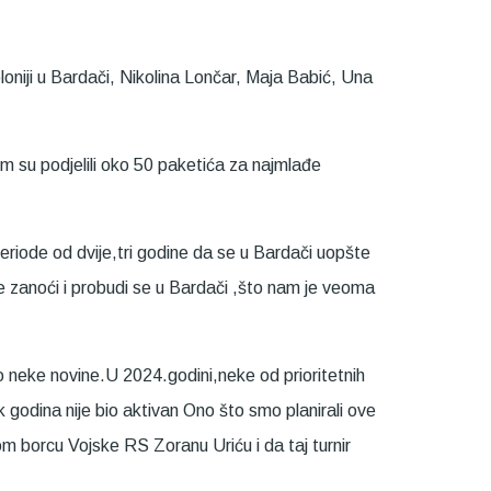
oniji u Bardači, Nikolina Lončar, Maja Babić, Una
om su podjelili oko 50 paketića za najmlađe
periode od dvije,tri godine da se u Bardači uopšte
oje zanoći i probudi se u Bardači ,što nam je veoma
 neke novine.U 2024.godini,neke od prioritetnih
k godina nije bio aktivan Ono što smo planirali ove
m borcu Vojske RS Zoranu Uriću i da taj turnir