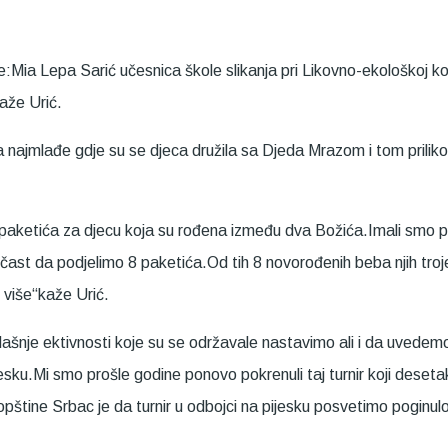
Mia Lepa Sarić učesnica škole slikanja pri Likovno-ekološkoj kol
aže Urić.
za najmlađe gdje su se djeca družila sa Djeda Mrazom i tom prilik
i 8 paketića za djecu koja su rođena između dva Božića.Imali smo 
tu čast da podjelimo 8 paketića.Od tih 8 novorođenih beba njih tr
 više“kaže Urić.
šnje ektivnosti koje su se održavale nastavimo ali i da uvedemo
ijesku.Mi smo prošle godine ponovo pokrenuli taj turnir koji deseta
štine Srbac je da turnir u odbojci na pijesku posvetimo poginulo