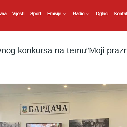
vna
Vijesti
Sport
Emisije
Radio
Oglasi
Konta
ovnog konkursa na temu”Moji prazn