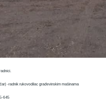
adnici.
čar) -radnik rukovodilac građevinskim mašinama
15-645