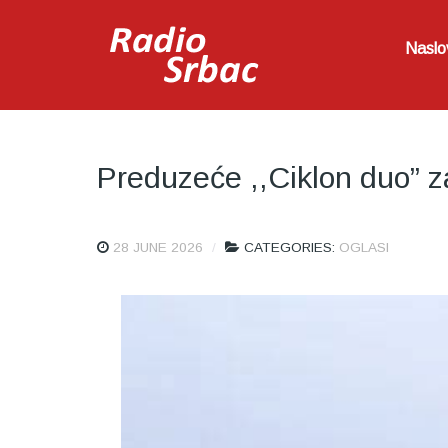
Naslo
Preduzeće ,,Ciklon duo” z
28 JUNE 2026
CATEGORIES:
OGLASI