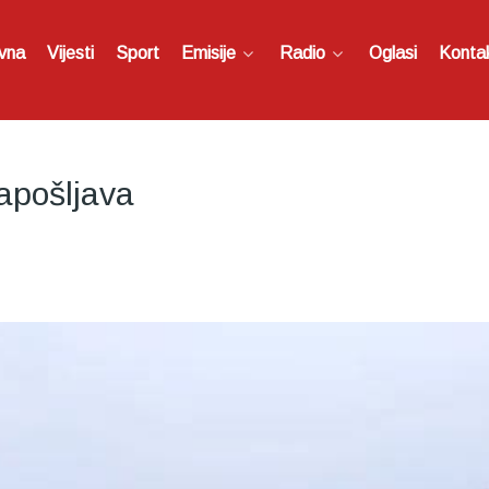
vna
Vijesti
Sport
Emisije
Radio
Oglasi
Konta
apošljava