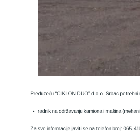
Preduzeću “CIKLON DUO” d.o.o. Srbac potrebni r
radnik na održavanju kamiona i mašina (mehani
Za sve informacije javiti se na telefon broj: 065-4