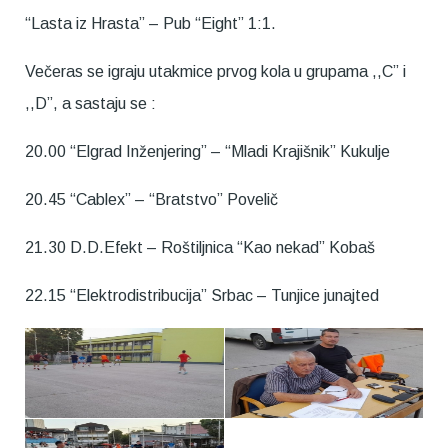
“Lasta iz Hrasta” – Pub “Eight” 1:1.
Večeras se igraju utakmice prvog kola u grupama ,,C” i
,,D”, a sastaju se :
20.00 “Elgrad Inženjering” – “Mladi Krajišnik” Kukulje
20.45 “Cablex” – “Bratstvo” Povelič
21.30 D.D.Efekt – Roštiljnica “Kao nekad” Kobaš
22.15 “Elektrodistribucija” Srbac – Tunjice junajted