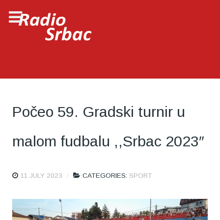
Počeo 59. Gradski turnir u
malom fudbalu ,,Srbac 2023″
11 JULY 2023
CATEGORIES:
SPORT