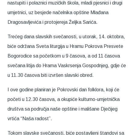
nastupiti i polaznici muzičkih škola, mladi pjesnici i drugi
umjetnici, uz besjede načelnika opštine Mlađana
Dragosavljevića i protojereja Željka Sarića.
Trećeg dana slavskih svečanosti, u utorak, 14. oktobra,
biće održana Sveta liturgija u Hramu Pokrova Presvete
Bogorodice sa početkom u 9 časova, a od 11 časova
svečana litija do Hrama Vaskrsenja Gospodnjeg, gdje će
u 11.30 časova biti izvršen slavski obred.
I ove godine planiran je Pokrovski dan folklora, koji će
početi u 12.30 časova, a okupiće kulturno-umjetnička
društva sa područja naše opštine i mališane Dječijeg
vrtića “Naša radost”.
Tokom slavske svečanosti, biće postavljeni štandovi sa