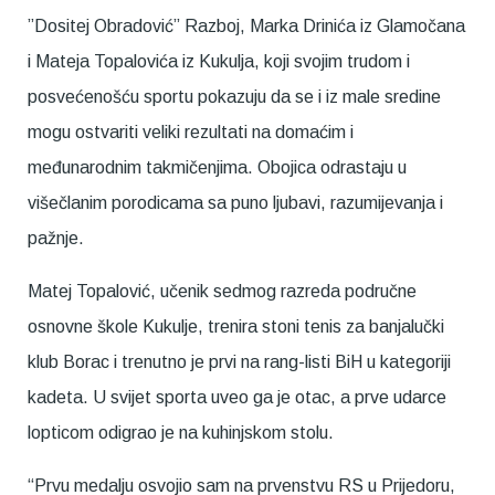
”Dositej Obradović” Razboj, Marka Drinića iz Glamočana
i Mateja Topalovića iz Kukulja, koji svojim trudom i
posvećenošću sportu pokazuju da se i iz male sredine
mogu ostvariti veliki rezultati na domaćim i
međunarodnim takmičenjima. Obojica odrastaju u
višečlanim porodicama sa puno ljubavi, razumijevanja i
pažnje.
Matej Topalović, učenik sedmog razreda područne
osnovne škole Kukulje, trenira stoni tenis za banjalučki
klub Borac i trenutno je prvi na rang-listi BiH u kategoriji
kadeta. U svijet sporta uveo ga je otac, a prve udarce
lopticom odigrao je na kuhinjskom stolu.
“Prvu medalju osvojio sam na prvenstvu RS u Prijedoru,