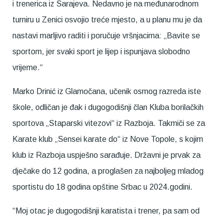
i trenerica iz Sarajeva. Nedavno je na međunarodnom
turniru u Zenici osvojio treće mjesto, a u planu mu je da
nastavi marljivo raditi i poručuje vršnjacima: „Bavite se
sportom, jer svaki sport je lijep i ispunjava slobodno
vrijeme.“
Marko Drinić iz Glamočana, učenik osmog razreda iste
škole, odličan je đak i dugogodišnji član Kluba borilačkih
sportova „Staparski vitezovi“ iz Razboja. Takmiči se za
Karate klub „Sensei karate do“ iz Nove Topole, s kojim
klub iz Razboja uspješno sarađuje. Državni je prvak za
dječake do 12 godina, a proglašen za najboljeg mladog
sportistu do 18 godina opštine Srbac u 2024.godini.
“Moj otac je dugogodišnji karatista i trener, pa sam od