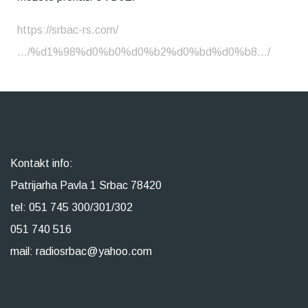
https://srbac-rs.com/
…/%d1%98%d0%b0%d0%b2%d0%bd%d0%b8…/
Kontakt info:
Patrijarha Pavla 1 Srbac 78420
tel: 051 745 300/301/302
051 740 516
mail: radiosrbac@yahoo.com