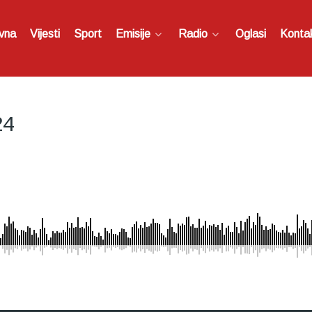
vna
Vijesti
Sport
Emisije
Radio
Oglasi
Konta
24