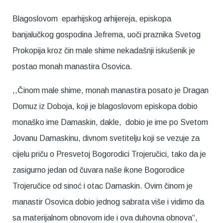
Blagoslovom eparhijskog arhijereja, episkopa
banjalučkog gospodina Jefrema, uoči praznika Svetog
Prokopija kroz čin male shime nekadašnji iskušenik je
postao monah manastira Osovica.
,,Činom male shime, monah manastira posato je Dragan
Domuz iz Doboja, koji je blagoslovom episkopa dobio
monaško ime Damaskin, dakle, dobio je ime po Svetom
Jovanu Damaskinu, divnom svetitelju koji se vezuje za
cijelu priču o Presvetoj Bogorodici Trojeručici, tako da je
zasigurno jedan od čuvara naše ikone Bogorodice
Trojeručice od sinoć i otac Damaskin. Ovim činom je
manastir Osovica dobio jednog sabrata više i vidimo da
sa materijalnom obnovom ide i ova duhovna obnova“,