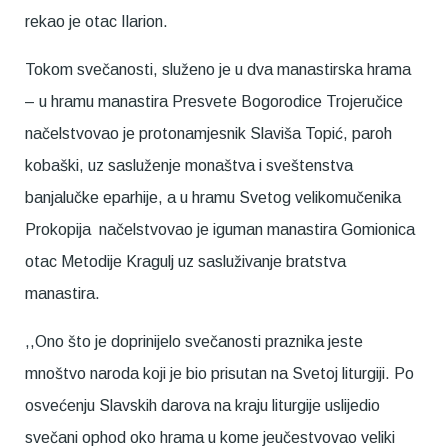
rekao je otac Ilarion.
Tokom svečanosti, služeno je u dva manastirska hrama
– u hramu manastira Presvete Bogorodice Trojeručice
načelstvovao je protonamjesnik Slaviša Topić, paroh
kobaški, uz sasluženje monaštva i sveštenstva
banjalučke eparhije, a u hramu Svetog velikomučenika
Prokopija načelstvovao je iguman manastira Gomionica
otac Metodije Kragulj uz sasluživanje bratstva
manastira.
,,Ono što je doprinijelo svečanosti praznika jeste
mnoštvo naroda koji je bio prisutan na Svetoj liturgiji. Po
osvećenju Slavskih darova na kraju liturgije uslijedio
svečani ophod oko hrama u kome jeučestvovao veliki