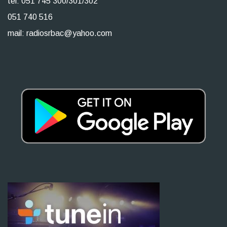
tel: 051 745 300/301/302
051 740 516
mail: radiosrbac@yahoo.com