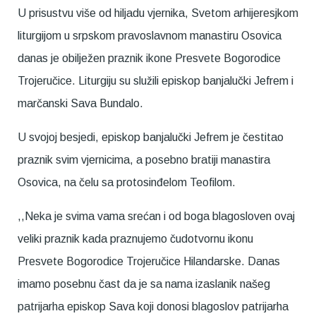
U prisustvu više od hiljadu vjernika, Svetom arhijeresjkom
liturgijom u srpskom pravoslavnom manastiru Osovica
danas je obilježen praznik ikone Presvete Bogorodice
Trojeručice. Liturgiju su služili episkop banjalučki Jefrem i
marčanski Sava Bundalo.
U svojoj besjedi, episkop banjalučki Jefrem je čestitao
praznik svim vjernicima, a posebno bratiji manastira
Osovica, na čelu sa protosinđelom Teofilom.
,,Neka je svima vama srećan i od boga blagosloven ovaj
veliki praznik kada praznujemo čudotvornu ikonu
Presvete Bogorodice Trojeručice Hilandarske. Danas
imamo posebnu čast da je sa nama izaslanik našeg
patrijarha episkop Sava koji donosi blagoslov patrijarha