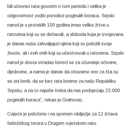
bili učesnici rata govorim o tom periodu i velika je
odgovornost voditi porodice poginulih boraca. Srpski
narod je u proteklih 100 godina imao velike žrtve u
ratovima koji su se dešavali, a sloboda koja je izvojevana
je danas naša zahvaljujući njima koji su položili svoje
živote, ali i svih onih koji su učestvovali u ratovima. Srpski
narod je dosta stradao boreći se za očuvanje očevine,
djedovine, a nama je danas da očuvamo ono za šta su
se oni borili, da se bez rata borimo za našu Republiku
Srpsku, a na to najviše treba da nas podsjećaju 23.000
poginulih boraca”, rekao je Grahovac.
Cvijeće je položeno i na spomen-obilježje za 12 žrtava
fašističkog terora u Drugom svjetskom ratu.