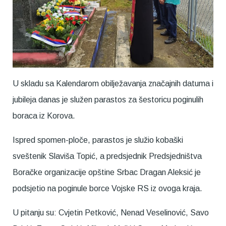
U skladu sa Kalendarom obilježavanja značajnih datuma i
jubileja danas je služen parastos za šestoricu poginulih
boraca iz Korova.
Ispred spomen-ploče, parastos je služio kobaški
sveštenik Slaviša Topić, a predsjednik Predsjedništva
Boračke organizacije opštine Srbac Dragan Aleksić je
podsjetio na poginule borce Vojske RS iz ovoga kraja.
U pitanju su: Cvjetin Petković, Nenad Veselinović, Savo