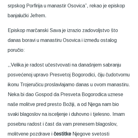
srpskog Porfirija u manastir Osovica”, rekao je episkop
banjalučki Jefrem.
Episkop marčanski Sava je izrazio zadovoljstvo što
danas boravi u manastiru Osovica i između ostalog
poručio:
,,Velika je radost učestvovati na današnjem sabranju
posvećenoj upravo Presvetoj Bogorodici, čiju čudotvornu
ikonu Trojeručicu proslavlajamo danas u ovom manastiru.
Neka bi dao Gospod da Presveta Bogorodica uznese
naše molitve pred presto Božiji, a od Njega nam bio
svaki blagoslov na isceljenje i duhovno i tjelesno. Imam
posebnu radost i čast da vam prenesem blagoslov,
molitvene pozdrave i
čestitke
Njegove svetosti