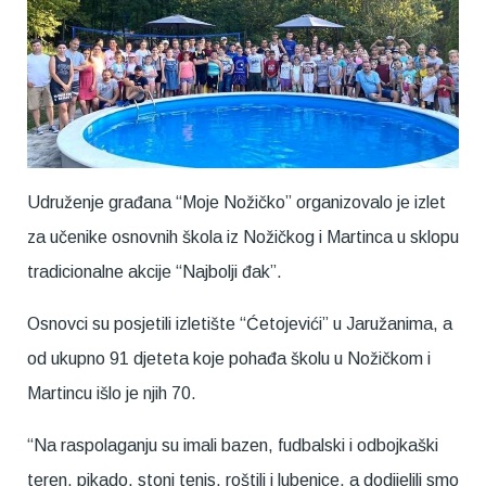
Udruženje građana “Moje Nožičko” organizovalo je izlet
za učenike osnovnih škola iz Nožičkog i Martinca u sklopu
tradicionalne akcije “Najbolji đak”.
Osnovci su posjetili izletište “Ćetojevići” u Jaružanima, a
od ukupno 91 djeteta koje pohađa školu u Nožičkom i
Martincu išlo je njih 70.
“Na raspolaganju su imali bazen, fudbalski i odbojkaški
teren, pikado, stoni tenis, roštilj i lubenice, a dodijelili smo