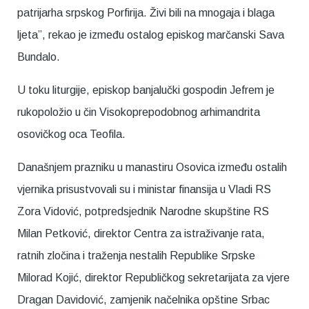
patrijarha srpskog Porfirija. Živi bili na mnogaja i blaga
ljeta”, rekao je između ostalog episkog marčanski Sava
Bundalo.
U toku liturgije, episkop banjalučki gospodin Jefrem je
rukopoložio u čin Visokoprepodobnog arhimandrita
osovičkog oca Teofila.
Današnjem prazniku u manastiru Osovica između ostalih
vjernika prisustvovali su i ministar finansija u Vladi RS
Zora Vidović, potpredsjednik Narodne skupštine RS
Milan Petković, direktor Centra za istraživanje rata,
ratnih zločina i traženja nestalih Republike Srpske
Milorad Kojić, direktor Republičkog sekretarijata za vjere
Dragan Davidović, zamjenik načelnika opštine Srbac