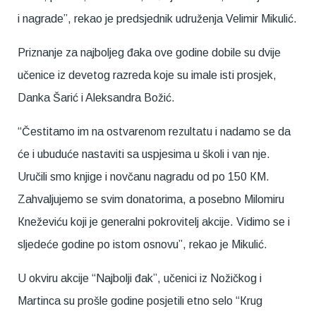
i nagrade”, rekao je predsjednik udruženja Velimir Mikulić.
Priznanje za najboljeg đaka ove godine dobile su dvije
učenice iz devetog razreda koje su imale isti prosjek,
Danka Šarić i Aleksandra Božić.
“Čestitamo im na ostvarenom rezultatu i nadamo se da
će i ubuduće nastaviti sa uspjesima u školi i van nje.
Uručili smo knjige i novčanu nagradu od po 150 КM.
Zahvaljujemo se svim donatorima, a posebno Milomiru
Кneževiću koji je generalni pokrovitelj akcije. Vidimo se i
sljedeće godine po istom osnovu”, rekao je Mikulić.
U okviru akcije “Najbolji đak”, učenici iz Nožičkog i
Martinca su prošle godine posjetili etno selo “Кrug