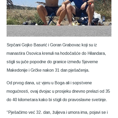
Srpčani Gojko Basurić i Goran Grabovac koji su iz
manastira Osovica krenuli na hodočašće do Hilandara,
stigli su juče popodne do granice između Sjeverne
Makedonije i Grčke nakon 31 dan pješačenja.
Od prvog dana, uz vjeru u Boga ali i sopstvene
mogućnosti, ovaj dvojac u prosjeku dnevno prelazi od 35
do 40 kilometara kako bi stigli do pravoslavne svetinje.
“Pješačimo već 32. dan, žuljeva i umora ima, pojavi se i