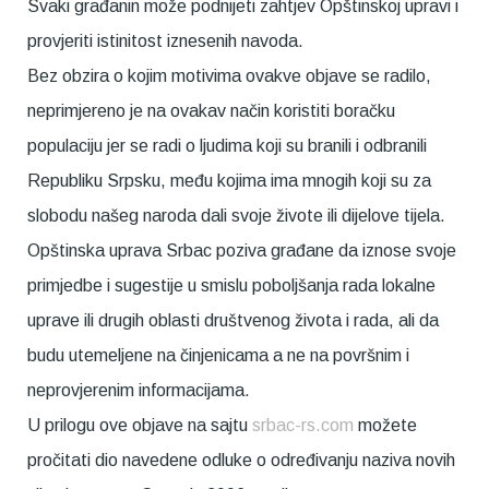
Svaki građanin može podnijeti zahtjev Opštinskoj upravi i
provjeriti istinitost iznesenih navoda.
Bez obzira o kojim motivima ovakve objave se radilo,
neprimjereno je na ovakav način koristiti boračku
populaciju jer se radi o ljudima koji su branili i odbranili
Republiku Srpsku, među kojima ima mnogih koji su za
slobodu našeg naroda dali svoje živote ili dijelove tijela.
Opštinska uprava Srbac poziva građane da iznose svoje
primjedbe i sugestije u smislu poboljšanja rada lokalne
uprave ili drugih oblasti društvenog života i rada, ali da
budu utemeljene na činjenicama a ne na površnim i
neprovjerenim informacijama.
U prilogu ove objave na sajtu
srbac-rs.com
možete
pročitati dio navedene odluke o određivanju naziva novih