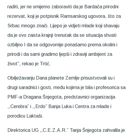
raditi, jer ne smijemo zaboraviti da je Bardača prirodni
rezervat, koji je potpisnik Ramsarskog ugovora, što za
Srbac mnogo znači. Lijepo je vidjeti mlade koji shavaju
da je ovo zaista krajnji trenutak da se situacija shvati
ozbiljno I da se odgovornije ponašamo prema okolini i
prirodi i da sami gradimo ljepši i zdraviji ambijent za
život”, rekao je Trtić.
Obilježavanju Dana planete Zemlje prisustvovali su i
drugi saradnici i gosti, među kojima je bila i profesorica sa
PMF-a Dragana Šnjegota, predstavnici organizacija
,,Cerebra” i ,,Erdo” Banja Luka i Centra za mlade i
porodicu Laktaši.
Direktorica UG ,,C.E.Z.A.R.” Tanja Šnjegota zahvalila je