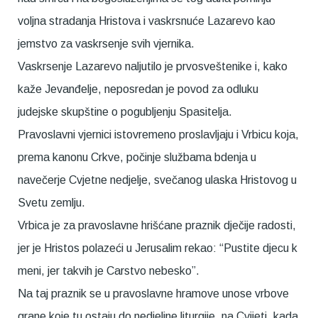
voljna stradanja Hristova i vaskrsnuće Lazarevo kao
jemstvo za vaskrsenje svih vjernika.
Vaskrsenje Lazarevo naljutilo je prvosveštenike i, kako
kaže Jevanđelje, neposredan je povod za odluku
judejske skupštine o pogubljenju Spasitelja.
Pravoslavni vjernici istovremeno proslavljaju i Vrbicu koja,
prema kanonu Crkve, počinje službama bdenja u
navečerje Cvjetne nedjelje, svečanog ulaska Hristovog u
Svetu zemlju.
Vrbica je za pravoslavne hrišćane praznik dječije radosti,
jer je Hristos polazeći u Jerusalim rekao: “Pustite djecu k
meni, jer takvih je Carstvo nebesko”.
Na taj praznik se u pravoslavne hramove unose vrbove
grane koje tu ostaju do nedjeljne liturgije, na Cvijeti, kada