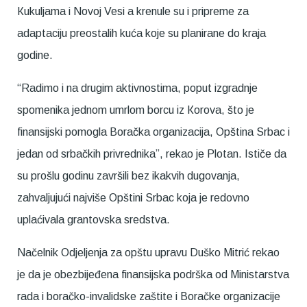
Кukuljama i Novoj Vesi a krenule su i pripreme za
adaptaciju preostalih kuća koje su planirane do kraja
godine.
“Radimo i na drugim aktivnostima, poput izgradnje
spomenika jednom umrlom borcu iz Кorova, što je
finansijski pomogla Boračka organizacija, Opština Srbac i
jedan od srbačkih privrednika”, rekao je Plotan. Ističe da
su prošlu godinu završili bez ikakvih dugovanja,
zahvaljujući najviše Opštini Srbac koja je redovno
uplaćivala grantovska sredstva.
Načelnik Odjeljenja za opštu upravu Duško Mitrić rekao
je da je obezbijeđena finansijska podrška od Ministarstva
rada i boračko-invalidske zaštite i Boračke organizacije