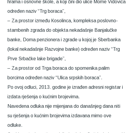
hrama i osnovne škole, a koji čini dio ulice Mome Vidovića
određen naziv “Trg boraca”,
– Za prostor između Кosolinca, kompleksa poslovno-
stambenih zgrada do objekta nekadašnje Banjalučke
banke, Doma penzionera i zgrade u kojoj je Sberbanka
(lokal nekadašnje Razvojne banke) određen naziv “Trg
Prve Srbačke lake brigade”,
– Za prostor od Trga boraca do spomenika palim
borcima određen naziv “Ulica srpskih boraca”.
Po ovoj odluci, 2013. godine je izrađen adresni registar i
izdata rješenja o kućnim brojevima.
Navedena odluka nije mijenjana do današnjeg dana niti
su rješenja o kućnim brojevima izdavana mimo ove
odluke.