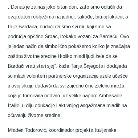
,,Danas je za nas jako bitan dan, zato smo odlučili da
ovaj datum obilježimo na jednoj, takođe, bitnoj lokaciji, a
to je Bardača, budući da smo svi mi, koji smo sa
područja opštine Srbac, itekako vezani za Bardaču. Ovo
je jedan način da simbolično pokažemo koliko je značajna
zaštita životne sredine i koliko mladi ljudi žele da se
Bardači vrati stari sjaj”, kaže Tanja Šnjegota i dodajeda
su mladi volonteri i partnerske organizacije uzele učešće
u ovoj akciji, dodavši da svi zajedno čine Zelenu mrežu,
koja je formirana nedvno, uz velike napore Ambasade
Italije, u cilju edukacije i aktivnijeg angažmana mladih na
očuvanju životne sredine.
Mladen Todorović, koordinador projekta Italijanske