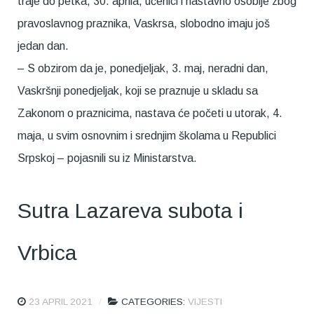
traje do petka, 30. aprila, učenici i nastavno osoblje zbog
pravoslavnog praznika, Vaskrsa, slobodno imaju još
jedan dan.
– S obzirom da je, ponedjeljak, 3. maj, neradni dan,
Vaskršnji ponedjeljak, koji se praznuje u skladu sa
Zakonom o praznicima, nastava će početi u utorak, 4.
maja, u svim osnovnim i srednjim školama u Republici
Srpskoj – pojasnili su iz Ministarstva.
Sutra Lazareva subota i
Vrbica
23 APRIL 2021
CATEGORIES:
VIJESTI