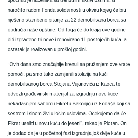
upoznao je načelnika sa trenutnim aktivnostima, a
naročito radom Fonda solidarnosti u okviru kojeg će biti
riješeno stambeno pitanje za 22 demobilisana borca sa
područja naše opštine. Od toga će do kraja ove godine
biti izgrađene tri nove i renovirano 11 postojećih kuća, a
ostatak je realizovan u prošloj godini.
“Ovih dana smo značajnije krenuli sa pružanjem ove vrste
pomoći, pa smo tako zamijenili stolariju na kući
demobilisanog borca Stojana Vujanovića iz Кaoca te
odvezli građevinski materijal za izgradnju nove kuće
nekadašnjem saborcu Fikretu Bakonjiću iz Кobaša koji sa
sestrom i sinom živi u lošim uslovima. Očekujemo da će
Fikret useliti u novu kuću do jeseni”, rekao je Plotan. On
je dodao da je u početnoj fazi izgradnja još dvije kuće u