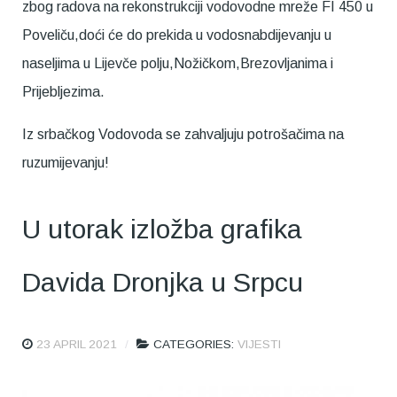
zbog radova na rekonstrukciji vodovodne mreže FI 450 u
Poveliču,doći će do prekida u vodosnabdijevanju u
naseljima u Lijevče polju,Nožičkom,Brezovljanima i
Prijebljezima.
Iz srbačkog Vodovoda se zahvaljuju potrošačima na
ruzumijevanju!
U utorak izložba grafika
Davida Dronjka u Srpcu
23 APRIL 2021
CATEGORIES:
VIJESTI