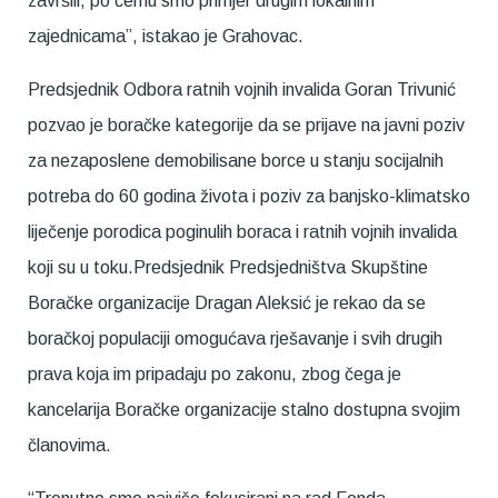
završili, po čemu smo primjer drugim lokalnim
zajednicama”, istakao je Grahovac.
Predsjednik Odbora ratnih vojnih invalida Goran Trivunić
pozvao je boračke kategorije da se prijave na javni poziv
za nezaposlene demobilisane borce u stanju socijalnih
potreba do 60 godina života i poziv za banjsko-klimatsko
liječenje porodica poginulih boraca i ratnih vojnih invalida
koji su u toku.Predsjednik Predsjedništva Skupštine
Boračke organizacije Dragan Aleksić je rekao da se
boračkoj populaciji omogućava rješavanje i svih drugih
prava koja im pripadaju po zakonu, zbog čega je
kancelarija Boračke organizacije stalno dostupna svojim
članovima.