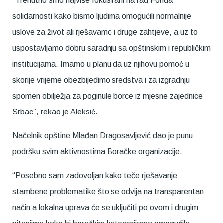
“Trenutno smo najviše fokusirani na rad Fonda
solidarnosti kako bismo ljudima omogućili normalnije
uslove za život ali rješavamo i druge zahtjeve, a uz to
uspostavljamo dobru saradnju sa opštinskim i republičkim
institucijama. Imamo u planu da uz njihovu pomoć u
skorije vrijeme obezbijedimo sredstva i za izgradnju
spomen obilježja za poginule borce iz mjesne zajednice
Srbac”, rekao je Aleksić.
Načelnik opštine Mlađan Dragosavljević dao je punu
podršku svim aktivnostima Boračke organizacije.
“Posebno sam zadovoljan kako teče rješavanje
stambene problematike što se odvija na transparentan
način a lokalna uprava će se uključiti po ovom i drugim