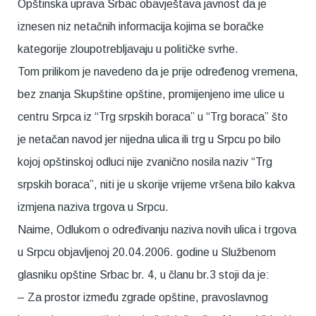
Opštinska uprava Srbac obavještava javnost da je
iznesen niz netačnih informacija kojima se boračke
kategorije zloupotrebljavaju u političke svrhe.
Tom prilikom je navedeno da je prije određenog vremena,
bez znanja Skupštine opštine, promijenjeno ime ulice u
centru Srpca iz “Trg srpskih boraca” u “Trg boraca” što
je netačan navod jer nijedna ulica ili trg u Srpcu po bilo
kojoj opštinskoj odluci nije zvanično nosila naziv “Trg
srpskih boraca”, niti je u skorije vrijeme vršena bilo kakva
izmjena naziva trgova u Srpcu.
Naime, Odlukom o određivanju naziva novih ulica i trgova
u Srpcu objavljenoj 20.04.2006. godine u Službenom
glasniku opštine Srbac br. 4, u članu br.3 stoji da je:
– Za prostor između zgrade opštine, pravoslavnog