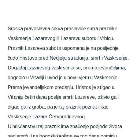
Srpska pravoslavna crkva proslaviće sutra praznike
Vaskrsenja Lazarevog ili Lazarevu subotu i Vrbicu.
Praznik Lazareva subota uspomena je na posljednje
čudo Hristovo pred Nedjelju stradanja, smrt i Vaskrsenje.
Događaj Lazarevog vaskrsenja se, prema jevanđeljima,
dogodio u Vitaniji i uvod je u novu vjeru u Vaskrsenje.
Prema jevanđeljskom predanju, Hristos je stigao u
Vitaniju četiri dana poslije smrti Lazareve, oživio ga i
digao ga iz groba, pa je taj praznik poznat i kao
Vaskrsenje Lazara Četvorodnevnog.
U hrišćanstvu taj praznik ima značenje pobjede života
nad smrću i na bogosluženjima se tog dana pominju