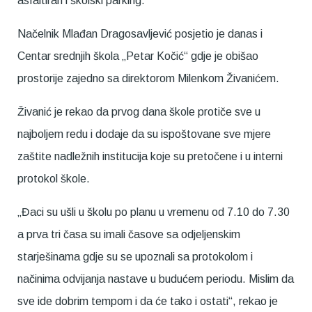
asfaltiran i školski parking.
Načelnik Mlađan Dragosavljević posjetio je danas i
Centar srednjih škola „Petar Kočić“ gdje je obišao
prostorije zajedno sa direktorom Milenkom Živanićem.
Živanić je rekao da prvog dana škole protiče sve u
najboljem redu i dodaje da su ispoštovane sve mjere
zaštite nadležnih institucija koje su pretočene i u interni
protokol škole.
„Đaci su ušli u školu po planu u vremenu od 7.10 do 7.30
a prva tri časa su imali časove sa odjeljenskim
starješinama gdje su se upoznali sa protokolom i
načinima odvijanja nastave u budućem periodu. Mislim da
sve ide dobrim tempom i da će tako i ostati“, rekao je