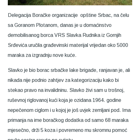
Delegacija Boračke organizacije opštine Srbac, na čelu
sa Goranom Plotanom, danas je u domaćinstvo
demobilisanog borca VRS Slavka Rudnika iz Gornjih
Srđevića uručila građevinski materijal vrijedan oko 5000
maraka za izgradnju nove kuće.
Slavko je bio borac srbačke lake brigade, ranjavan je, ali
nikada nije podnio zahtjev za kategorizaciju kako bi
stekao pravo na invalidninu. Slavko živi sam u trošnoj,
ruševnoj riglovanoj kući koja je ozidana 1964. godine
nepečenom ciglom i u kojoj je još uvjek zemljani pod. Ima
primanja na ime boračkog dodatka od samo 68 maraka
mjesečno, drži 5 koza i povremeno mu skromnu pomoć