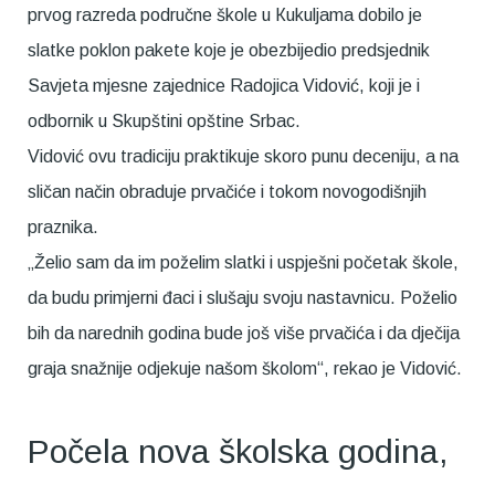
prvog razreda područne škole u Кukuljama dobilo je
slatke poklon pakete koje je obezbijedio predsjednik
Savjeta mjesne zajednice Radojica Vidović, koji je i
odbornik u Skupštini opštine Srbac.
Vidović ovu tradiciju praktikuje skoro punu deceniju, a na
sličan način obraduje prvačiće i tokom novogodišnjih
praznika.
„Želio sam da im poželim slatki i uspješni početak škole,
da budu primjerni đaci i slušaju svoju nastavnicu. Poželio
bih da narednih godina bude još više prvačića i da dječija
graja snažnije odjekuje našom školom“, rekao je Vidović.
Počela nova školska godina,