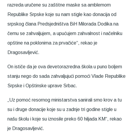
razreda uručene su zaštitne maske sa amblemom
Republike Srpske koje su nam stigle kao donacija od
srpskog člana Predsjedništva BiH Milorada Dodika na
čemu se zahvaljujem, a upućujem zahvalnost i načelniku
opštine na poklonima za prvačiće“, rekao je
Dragosavljević.
On ističe da je ova devetorazredna škola u puno boljem
stanju nego do sada zahvaljujući pomoći Vlade Republike
Srpske i Opštinske uprave Srbac.
„Uz pomoć resornog ministarstva sanirali smo krov a tu
su i druge donacije koje su u zadnje tri godine stigle u
našu školu i koje su iznosile preko 60 hiljada KM“, rekao
je Dragosavljević.