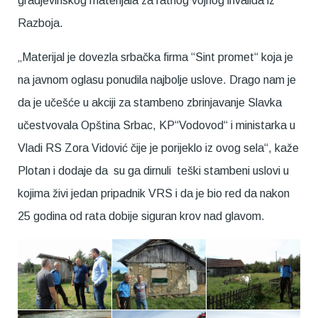
gradjevinskog materijala za ratnog vojnog invalida iz
Razboja.
„Materijal je dovezla srbačka firma “Sint promet“ koja je
na javnom oglasu ponudila najbolje uslove. Drago nam je
da je učešće u akciji za stambeno zbrinjavanje Slavka
učestvovala Opština Srbac, KP“Vodovod“ i ministarka u
Vladi RS Zora Vidović čije je porijeklo iz ovog sela“, kaže
Plotan i dodaje da su ga dirnuli teški stambeni uslovi u
kojima živi jedan pripadnik VRS i da je bio red da nakon
25 godina od rata dobije siguran krov nad glavom.