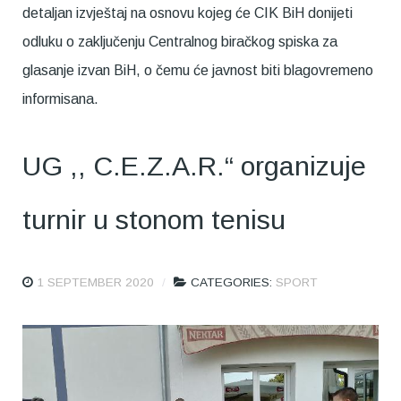
detaljan izvještaj na osnovu kojeg će CIK BiH donijeti
odluku o zaključenju Centralnog biračkog spiska za
glasanje izvan BiH, o čemu će javnost biti blagovremeno
informisana.
UG ,, C.E.Z.A.R.“ organizuje
turnir u stonom tenisu
1 SEPTEMBER 2020
CATEGORIES:
SPORT