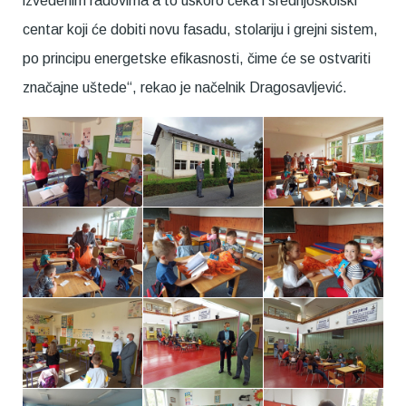
izvedenim radovima a to uskoro čeka i srednjoškolski
centar koji će dobiti novu fasadu, stolariju i grejni sistem,
po principu energetske efikasnosti, čime će se ostvariti
značajne uštede“, rekao je načelnik Dragosavljević.