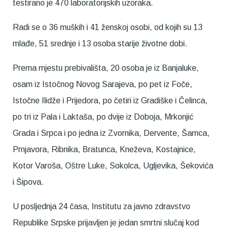
testirano je 470 laboratorijskih uzoraka.
Radi se o 36 muških i 41 ženskoj osobi, od kojih su 13
mlađe, 51 srednje i 13 osoba starije životne dobi.
Prema mjestu prebivališta, 20 osoba je iz Banjaluke,
osam iz Istočnog Novog Sarajeva, po pet iz Foče,
Istočne Ilidže i Prijedora, po četiri iz Gradiške i Čelinca,
po tri iz Pala i Laktaša, po dvije iz Doboja, Mrkonjić
Grada i Srpca i po jedna iz Zvornika, Dervente, Šamca,
Prnjavora, Ribnika, Bratunca, Kneževa, Kostajnice,
Kotor Varoša, Oštre Luke, Sokolca, Ugljevika, Šekovića
i Šipova.
U posljednja 24 časa, Institutu za javno zdravstvo
Republike Srpske prijavljen je jedan smrtni slučaj kod