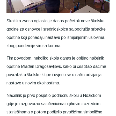
Školsko zvono oglasilo je danas početak nove školske
godine za osnovce i srednjoškolce sa područja srbačke
opštine koji pohađaju nastavu po izmjenjenim uslovima
zbog pandemije virusa korona.
Tim povodom, nekoliko škola danas je obišao načelnik
opštine Mlađan Dragosavljević kako bi čestitao đacima
povratak u školske klupe i uvjerio se u način odvijanja
nastave u novim okolnostima.
Načelnik je prvo posjetio područnu školu u Nožičkom
gdje je razgovarao sa učenicima i njihovim razrednim
starješinama a potom podijelio prvačićima simbolične