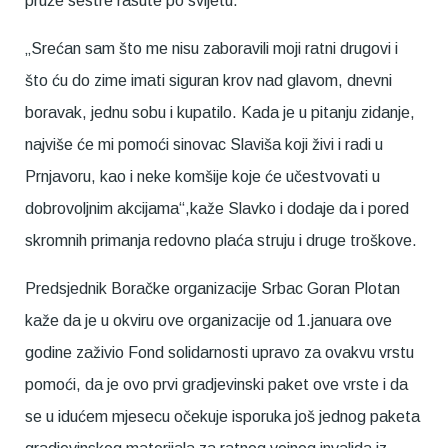
pruže sestre rasute po svijetu.
„Srećan sam što me nisu zaboravili moji ratni drugovi i
što ću do zime imati siguran krov nad glavom, dnevni
boravak, jednu sobu i kupatilo. Kada je u pitanju zidanje,
najviše će mi pomoći sinovac Slaviša koji živi i radi u
Prnjavoru, kao i neke komšije koje će učestvovati u
dobrovoljnim akcijama“,kaže Slavko i dodaje da i pored
skromnih primanja redovno plaća struju i druge troškove.
Predsjednik Boračke organizacije Srbac Goran Plotan
kaže da je u okviru ove organizacije od 1.januara ove
godine zaživio Fond solidarnosti upravo za ovakvu vrstu
pomoći, da je ovo prvi gradjevinski paket ove vrste i da
se u idućem mjesecu očekuje isporuka još jednog paketa