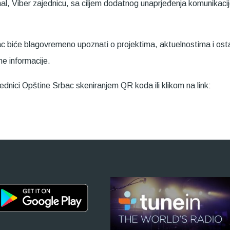
al, Viber zajednicu, sa ciljem dodatnog unaprjeđenja komunikacije
 biće blagovremeno upoznati o projektima, aktuelnostima i ostal
ne informacije.
dnici Opštine Srbac skeniranjem QR koda ili klikom na link: