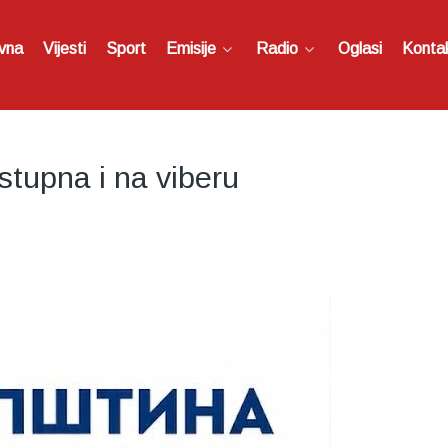
vna
Vijesti
Sport
Emisije
Radio
Oglasi
Konta
stupna i na viberu