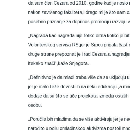
da sam član Cezara od 2010. godine kad je nosio n
nakon završenog fakulteta,i drago mi je što sam
posebno priznanje za doprinos promociji i razvoju v
„Nagrada kao nagrada nije toliko bitna koliko je bi
Volonterskog servisa RS,jer je Srpcu pripala čast 
druge strane prepoznat je i rad Cezara,a nagradjen
itekako znači“,kaže Šnjegota.
„Definitivno je da mladi treba više da se uključuju u
jer je malo teže dovesti ih na neku edukaciju ,a mn
dodaje da su što se tiče projekata izmedju ostalih i
osobu.
„Poručila bih mladima da se više aktiviraju jer je 
naročito u polju omladinskog aktivizma postoji mno