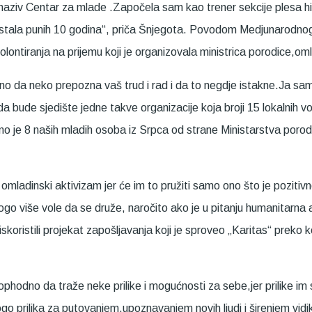
aziv Centar za mlade .Započela sam kao trener sekcije plesa hip-
 ostala punih 10 godina“, priča Šnjegota. Povodom Medjunarodno
olontiranja na prijemu koji je organizovala ministrica porodice,om
tno da neko prepozna vaš trud i rad i da to negdje istakne.Ja sam
da bude sjedište jedne takve organizacije koja broji 15 lokalnih
o je 8 naših mladih osoba iz Srpca od strane Ministarstva porodi
 omladinski aktivizam jer će im to pružiti samo ono što je pozitivno
ogo više vole da se druže, naročito ako je u pitanju humanitarna a
skoristili projekat zapošljavanja koji je sproveo „Karitas“ preko 
neophodno da traže neke prilike i mogućnosti za sebe,jer prilike i
go prilika za putovanjem,upoznavanjem novih ljudi i širenjem vid