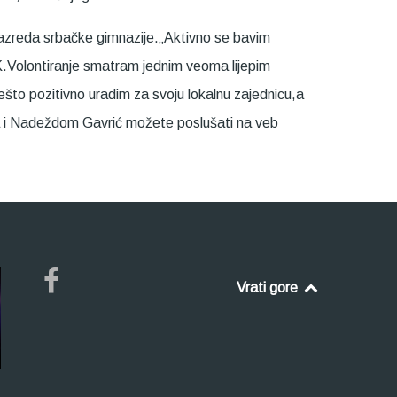
azreda srbačke gimnazije.„Aktivno se bavim
K.Volontiranje smatram jednim veoma lijepim
ešto pozitivno uradim za svoju lokalnu zajednicu,a
ta i Nadeždom Gavrić možete poslušati na veb
Vrati gore