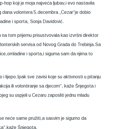
hop koji je moja najveća ljubav,i evo nastavila
g dana volontera 5.decembra „Cezar“je dobio
ladine i sporta, Sonja Davidović.
 na tom prijemu prisustvovala kao izvršni direktor
 volonterskih servisa od Novog Grada do Trebinja.Sa
ce,omladine i sporta,i sigurna sam da njima to
 i lijepo.Ipak sve zavisi koje su aktivnosti u pitanju
kcija ili volontiranje sa djecom“, kaže Šnjegota i
kojeg su uspjeli u Cezaru zaposliti jednu mladu
m se neće same pružiti,a sasvim je sigurno da
ika“,kaže Šnjegota.