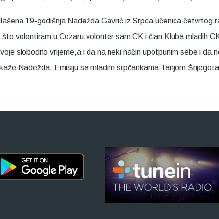
lašena 19-godišnja Nadežda Gavrić iz Srpca,učenica četvrtog r
a što volontiram u Cezaru,volonter sam CK i član Kluba mladih C
voje slobodno vrijeme,a i da na neki način upotpunim sebe i da n
ne“, kaže Nadežda. Emisiju sa mladim srpčankama Tanjom Šnjego