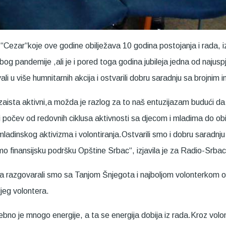
“Cezar“koje ove godine obilježava 10 godina postojanja i rada, iz
g pandemije ,ali je i pored toga godina jubileja jedna od najuspje
 u više humnitarnih akcija i ostvarili dobru saradnju sa brojnim i
sta aktivni,a možda je razlog za to naš entuzijazam budući da sl
 počev od redovnih ciklusa aktivnosti sa djecom i mladima do obi
ladinskog aktivizma i volontiranja.Ostvarili smo i dobru saradnju 
smo finansijsku podršku Opštine Srbac“, izjavila je za Radio-Srba
a razgovarali smo sa Tanjom Šnjegota i najboljom volonterkom
jeg volontera.
bno je mnogo energije, a ta se energija dobija iz rada.Kroz vol