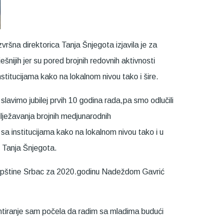
vršna direktorica Tanja Šnjegota izjavila je za
šnijih jer su pored brojnih redovnih aktivnosti
nstitucijama kako na lokalnom nivou tako i šire.
avimo jubilej prvih 10 godina rada,pa smo odlučili
lježavanja brojnih medjunarodnih
sa institucijama kako na lokalnom nivou tako i u
c Tanja Šnjegota.
 opštine Srbac za 2020.godinu Nadeždom Gavrić
ontiranje sam počela da radim sa mladima budući