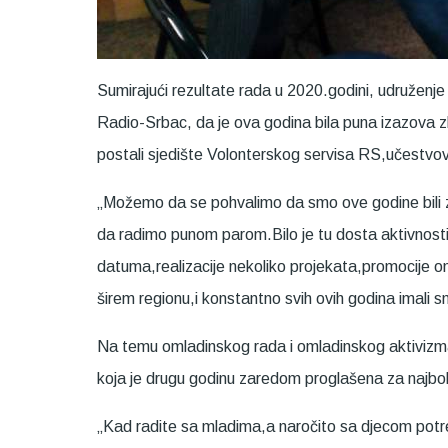
Sumirajući rezultate rada u 2020.godini, udruženje 
Radio-Srbac, da je ova godina bila puna izazova zbo
postali sjedište Volonterskog servisa RS,učestvovali
„Možemo da se pohvalimo da smo ove godine bili zai
da radimo punom parom.Bilo je tu dosta aktivnosti
datuma,realizacije nekoliko projekata,promocije om
širem regionu,i konstantno svih ovih godina imali 
Na temu omladinskog rada i omladinskog aktivizm
koja je drugu godinu zaredom proglašena za najbol
„Kad radite sa mladima,a naročito sa djecom potre