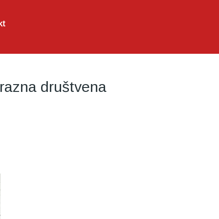
kt
 razna društvena