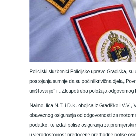
Policijski službenici Policijske uprave Gradiška, s
postojanja sumnje da su počinilikrivična djela,,Povre
uništavanje“ i ,,Zloupotreba položaja odgovornog l
Naime, lica N.T. i D.K. obojica iz Gradiške i V.V.,
obaveznog osiguranja od odgovornosti za motorna voz
podatke, te izdali polise osiguranja za premijerski
u vjerodostojnost predočene prethodne polise osig