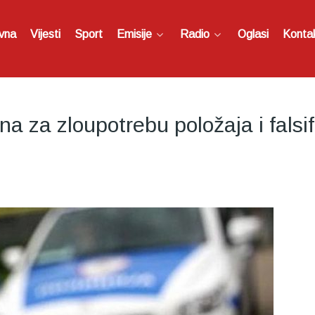
vna
Vijesti
Sport
Emisije
Radio
Oglasi
Konta
ena za zloupotrebu položaja i fal