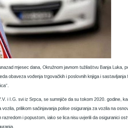
u unazad mjesec dana, Okružnom javnom tužilaštvu Banja Luka, podn
da obaveza vođenja trgovačkih i poslovnih knjiga i sastavljanja finan
ica“.
 V.V. i I.G. svi iz Srpca, se sumnjiče da su tokom 2020. godine, k
ila, prilikom sačinjavanja polise osiguranja za vozila na osnovu 
m razredom i popustom, iako se lica nisu uvjerili da osiguranici o
uranja.