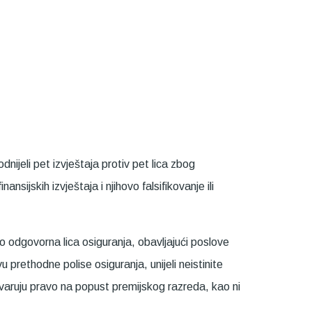
ijeli pet izvještaja protiv pet lica zbog
sijskih izvještaja i njihovo falsifikovanje ili
ao odgovorna lica osiguranja, obavljajući poslove
prethodne polise osiguranja, unijeli neistinite
stvaruju pravo na popust premijskog razreda, kao ni