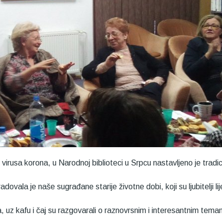
irusa korona, u Narodnoj biblioteci u Srpcu nastavljeno je tradi
dovala je naše sugrađane starije životne dobi, koji su ljubitelji lij
 uz kafu i čaj su razgovarali o raznovrsnim i interesantnim tema