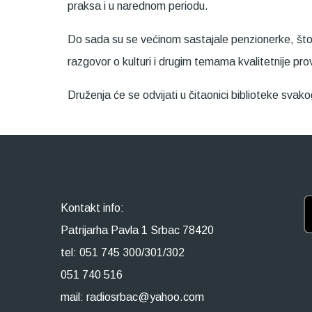
praksa i u narednom periodu.
Do sada su se većinom sastajale penzionerke, što n
razgovor o kulturi i drugim temama kvalitetnije pr
Druženja će se odvijati u čitaonici biblioteke sva
Kontakt info:
Patrijarha Pavla 1 Srbac 78420
tel: 051 745 300/301/302
051 740 516
mail: radiosrbac@yahoo.com