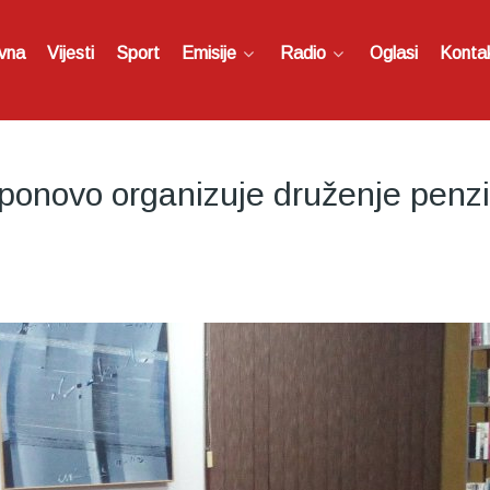
vna
Vijesti
Sport
Emisije
Radio
Oglasi
Konta
 ponovo organizuje druženje penz