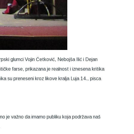
ki glumci Vojin Ćetković, Nebojša Ilić i Dejan
ke farse, prikazana je realnost i iznesena kritika
ika su preneseni kroz likove kralja Luja 14., pisca
etno je važno da imamo publiku koja podržava naš
.