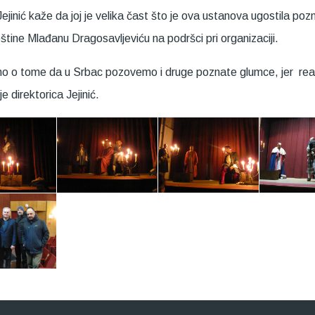
jinić kaže da joj je velika čast što je ova ustanova ugostila pozna
opštine Mlađanu Dragosavljeviću na podršci pri organizaciji.
mo o tome da u Srbac pozovemo i druge poznate glumce, jer reakc
e direktorica Jejinić.