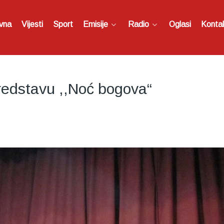
vna
Vijesti
Sport
Emisije
Radio
Oglasi
Konta
predstavu ,,Noć bogova“