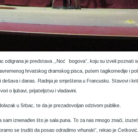
digrana je predstava ,,Noć bogova“, koju su izveli poznati srps
avremenog hrvatskog dramskog pisca, putem tagikomedije i politič
 i dešava i danas. Radnja je smještena u Francusku. Stavovi i krit
i o ljubavi, prijateljstvu i vladavini.
dolazak u Srbac, te da je prezadovoljan odzivom publike.
da sam iznenađen što je sala puna. To za nas mnogo znači, izuz
moramo se truditi da posao odradimo vrhunski“, rekao je Ćetković