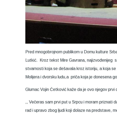
Pred mnogobrojnom publikom u Domu kulture Srbac o
Lutkić. Kroz tekst Mire Gavrana, najizvođenijeg s
stvarnosti koja se dešavala kroz istoriju, a koja se
Molijera i dvorsku ludu,a priča koja je donesena govor
Glumac Vojin Ćetković kaže da je ovo njegov prvi 
,, Večeras sam prvi put u Srpcu i moram priznati 
rad i upravo zbog ljudi koji dolaze na predstave, 