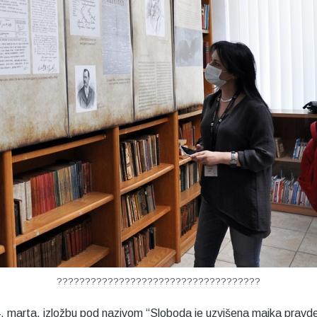
????????????????????????????????????
4. marta, izložbu pod nazivom “Sloboda je uzvišena majka pravd