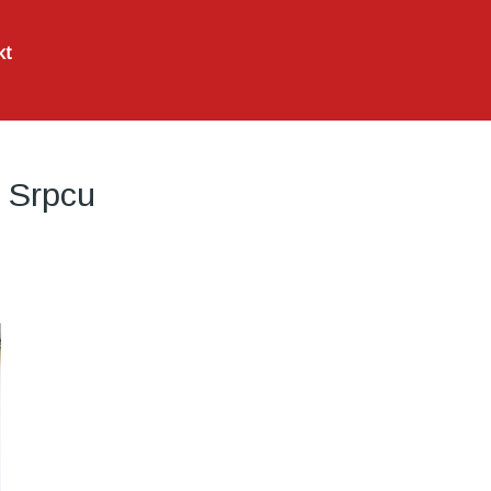
kt
u Srpcu