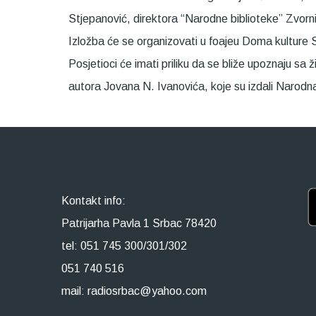
Stjepanović, direktora “Narodne biblioteke” Zvorni
Izložba će se organizovati u foajeu Doma kulture
Posjetioci će imati priliku da se bliže upoznaju s
autora Jovana N. Ivanovića, koje su izdali Narodna
Kontakt info:
Patrijarha Pavla 1 Srbac 78420
tel: 051 745 300/301/302
051 740 516
mail: radiosrbac@yahoo.com