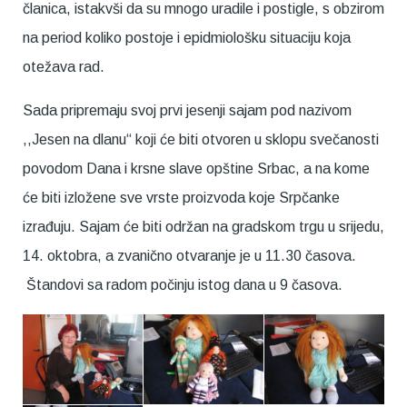
članica, istakvši da su mnogo uradile i postigle, s obzirom
na period koliko postoje i epidmiološku situaciju koja
otežava rad.
Sada pripremaju svoj prvi jesenji sajam pod nazivom
,,Jesen na dlanu“ koji će biti otvoren u sklopu svečanosti
povodom Dana i krsne slave opštine Srbac, a na kome
će biti izložene sve vrste proizvoda koje Srpčanke
izrađuju. Sajam će biti održan na gradskom trgu u srijedu,
14. oktobra, a zvanično otvaranje je u 11.30 časova.
Štandovi sa radom počinju istog dana u 9 časova.