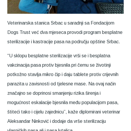
Veterinarska stanica Srbac u saradnji sa Fondacijom
Dogs Trust već dva mjeseca provodi program besplatne
sterilizacije i kastracije pasa na području opštine Srbac.
“U sklopu besplatne sterilizacije vrši se i besplatna
vakcinacija pasa protiv bjesnila pri čemu se životinji
potkožno stavlja mikro čip i daju tablete protiv crijevnih
parazita u zavisnosti od tjelesne mase. Na ovaj način
značajno se doprinosi smanjenju rizika širenja i
mogućnost eskalacije bjesnila među populacijom pasa,
štiteći tako i cijelu zajednicu”, kaže diplomirani veterinar
Aleksandar Ninković i dodaje da vrše sterilizaciju
vlasničkih pasa ali i pasa lutalica.