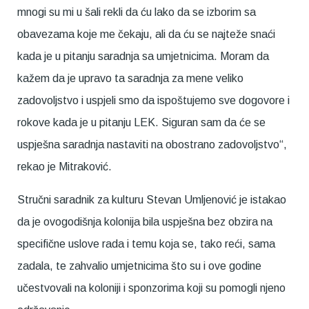
mnogi su mi u šali rekli da ću lako da se izborim sa
obavezama koje me čekaju, ali da ću se najteže snaći
kada je u pitanju saradnja sa umjetnicima. Moram da
kažem da je upravo ta saradnja za mene veliko
zadovoljstvo i uspjeli smo da ispoštujemo sve dogovore i
rokove kada je u pitanju LEK. Siguran sam da će se
uspješna saradnja nastaviti na obostrano zadovoljstvo“,
rekao je Mitraković.
Stručni saradnik za kulturu Stevan Umljenović je istakao
da je ovogodišnja kolonija bila uspješna bez obzira na
specifične uslove rada i temu koja se, tako reći, sama
zadala, te zahvalio umjetnicima što su i ove godine
učestvovali na koloniji i sponzorima koji su pomogli njeno