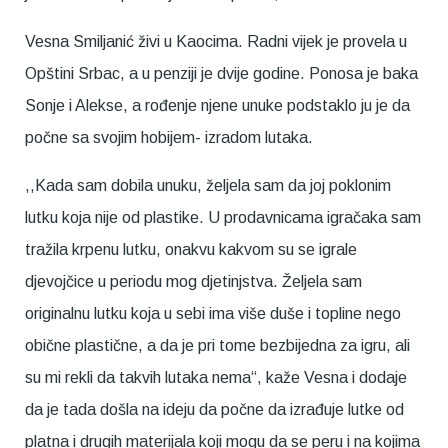
Vesna Smiljanić živi u Kaocima. Radni vijek je provela u
Opštini Srbac, a u penziji je dvije godine. Ponosa je baka
Sonje i Alekse, a rođenje njene unuke podstaklo ju je da
počne sa svojim hobijem- izradom lutaka.
,,Kada sam dobila unuku, željela sam da joj poklonim
lutku koja nije od plastike. U prodavnicama igračaka sam
tražila krpenu lutku, onakvu kakvom su se igrale
djevojčice u periodu mog djetinjstva. Željela sam
originalnu lutku koja u sebi ima više duše i topline nego
obične plastične, a da je pri tome bezbijedna za igru, ali
su mi rekli da takvih lutaka nema“, kaže Vesna i dodaje
da je tada došla na ideju da počne da izrađuje lutke od
platna i drugih materijala koji mogu da se peru i na kojima