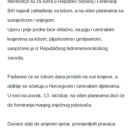
Meterolozi su za sutra u Republici Srpskoj i Federaciji
BiH najavili zahlađenje sa kišom, a na višim planinama sa
susnježicom i snijegom.
Ujutru i prije podne biće oblačno, na jugu i centralnim
krajevima sa kišom, pljuskovima i grmljavinom,
saopšteno je iz Republičkog hidrometeorološkog
zavoda.
Padavine će se tokom dana proširiti na sve krajeve, a
obilnije se očekuju u Hercegovini i centralnim dijelovima.
U noći na utorak, 13. oktobar, na višim planinama doći će
do formiranja manjeg snježnog pokrivača.
Duvaće slab do umjeren vjetar, promjenljivih pravaca.