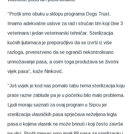
“Prošli smo obuku u sklopu programa Dogs Trust.
Imamo adekvatne uslove za rad i stručan tim koji čine 3
veterinara i jedan veterinarski tehničar. Sterilizacija
kućnih ljubimaca je preporučljivo da se izvrši iz više
razloga, prvenstveno da se ograniči nekontrolisano
umnožavanje pasa, a osim toga produžava se životni
vijek pasa“, kaže Ninković.
“Još uvjek je kod nas pomalo tabu tema sterilizacija koju
prate razne zablude pa je u početku bilo malo problema.
Ljudi moraju saznati za ovaj program u Srpcu jer
sterilizacija vlasničkih pasa sprječava neželjena legla
pasa o kojima vlasnik ne može brinuti i koji često završe
na ulici. Prošli mjesec smo imali 88 pasa za sterilizaciju i