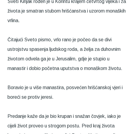
Sveti Kirijak rođen je u Korintu krajem četvrtog vijeka i za
života je smatran stubom hrišćanstva i uzorom monaških
vrlina.
Čitajući Sveto pismo, vrlo rano je počeo da se divi
ustrojstvu spasenja ljudskog roda, a želja za duhovnim
životom odvela ga je u Jerusalim, gdje je stupio u
manastir i dobio početna uputstva o monaškom životu.
Boravio je u više manastira, posvećen hrišćanskoj vjeri i
boreći se protiv jeresi.
Predanje kaže da je bio krupan i snažan čovjek, iako je
cijeli život proveo u strogom postu. Pred kraj života