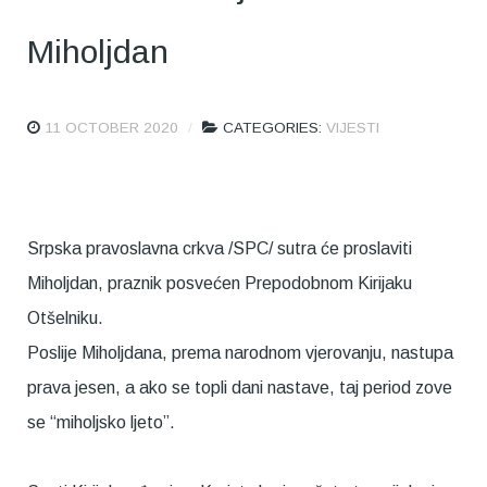
Miholjdan
11 OCTOBER 2020
CATEGORIES:
VIJESTI
Srpska pravoslavna crkva /SPC/ sutra će proslaviti
Miholjdan, praznik posvećen Prepodobnom Kirijaku
Otšelniku.
Poslije Miholjdana, prema narodnom vjerovanju, nastupa
prava jesen, a ako se topli dani nastave, taj period zove
se “miholjsko ljeto”.