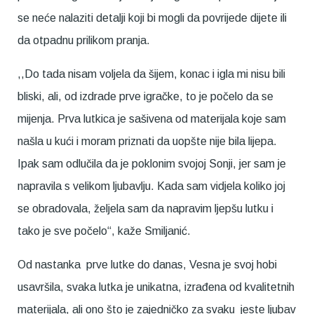
se neće nalaziti detalji koji bi mogli da povrijede dijete ili
da otpadnu prilikom pranja.
,,Do tada nisam voljela da šijem, konac i igla mi nisu bili
bliski, ali, od izdrade prve igračke, to je počelo da se
mijenja. Prva lutkica je sašivena od materijala koje sam
našla u kući i moram priznati da uopšte nije bila lijepa.
Ipak sam odlučila da je poklonim svojoj Sonji, jer sam je
napravila s velikom ljubavlju. Kada sam vidjela koliko joj
se obradovala, željela sam da napravim ljepšu lutku i
tako je sve počelo“, kaže Smiljanić.
Od nastanka prve lutke do danas, Vesna je svoj hobi
usavršila, svaka lutka je unikatna, izrađena od kvalitetnih
materijala, ali ono što je zajedničko za svaku jeste ljubav