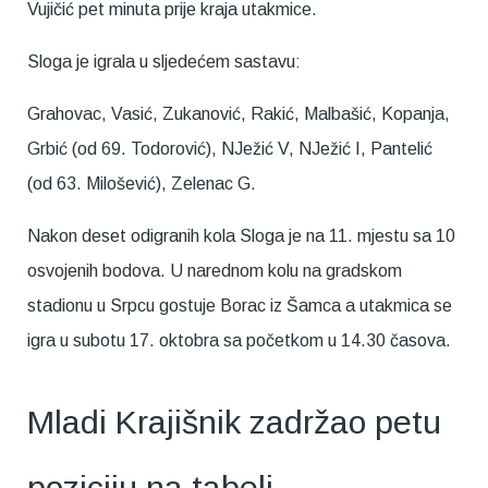
Vujičić pet minuta prije kraja utakmice.
Sloga je igrala u sljedećem sastavu:
Grahovac, Vasić, Zukanović, Rakić, Malbašić, Kopanja,
Grbić (od 69. Todorović), NJežić V, NJežić I, Pantelić
(od 63. Milošević), Zelenac G.
Nakon deset odigranih kola Sloga je na 11. mjestu sa 10
osvojenih bodova. U narednom kolu na gradskom
stadionu u Srpcu gostuje Borac iz Šamca a utakmica se
igra u subotu 17. oktobra sa početkom u 14.30 časova.
Mladi Krajišnik zadržao petu
poziciju na tabeli