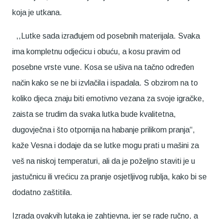
koja je utkana.
,,Lutke sada izrađujem od posebnih materijala. Svaka
ima kompletnu odjećicu i obuću, a kosu pravim od
posebne vrste vune. Kosa se ušiva na tačno određen
način kako se ne bi izvlačila i ispadala. S obzirom na to
koliko djeca znaju biti emotivno vezana za svoje igračke,
zaista se trudim da svaka lutka bude kvalitetna,
dugovječna i što otpornija na habanje prilikom pranja“,
kaže Vesna i dodaje da se lutke mogu prati u mašini za
veš na niskoj temperaturi, ali da je poželjno staviti je u
jastučnicu ili vrećicu za pranje osjetljivog rublja, kako bi se
dodatno zaštitila.
Izrada ovakvih lutaka je zahtjevna, jer se rade ručno, a